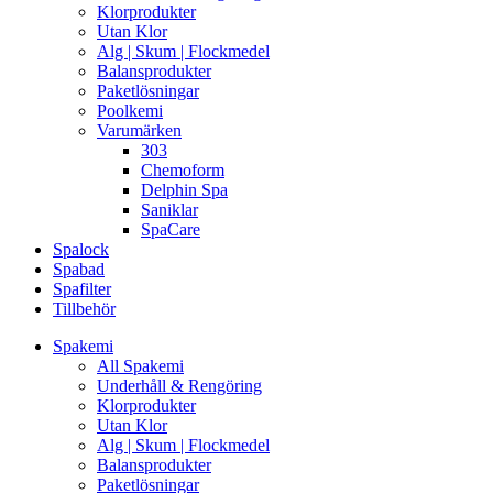
Klorprodukter
Utan Klor
Alg | Skum | Flockmedel
Balansprodukter
Paketlösningar
Poolkemi
Varumärken
303
Chemoform
Delphin Spa
Saniklar
SpaCare
Spalock
Spabad
Spafilter
Tillbehör
Spakemi
All Spakemi
Underhåll & Rengöring
Klorprodukter
Utan Klor
Alg | Skum | Flockmedel
Balansprodukter
Paketlösningar