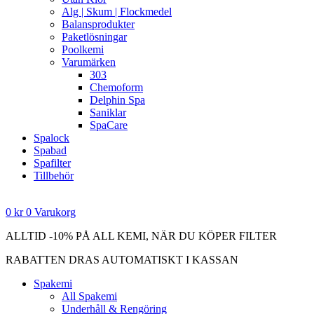
Alg | Skum | Flockmedel
Balansprodukter
Paketlösningar
Poolkemi
Varumärken
303
Chemoform
Delphin Spa
Saniklar
SpaCare
Spalock
Spabad
Spafilter
Tillbehör
0
kr
0
Varukorg
ALLTID -10% PÅ ALL KEMI, NÄR DU KÖPER FILTER
RABATTEN DRAS AUTOMATISKT I KASSAN
Spakemi
All Spakemi
Underhåll & Rengöring