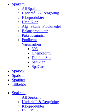
Spakemi
All Spakemi
Underhåll & Rengöring
Klorprodukter
Utan Klor
Alg | Skum | Flockmedel
Balansprodukter
Paketlösningar
Poolkemi
Varumärken
303
Chemoform
Delphin Spa
Saniklar
SpaCare
Spalock
Spabad
Spafilter
Tillbehör
Spakemi
All Spakemi
Underhåll & Rengöring
Klorprodukter
Utan Klor