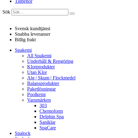
Tillbehör
Sök
Svensk kundtjänst
Snabba leveranser
Billig frakt
Spakemi
All Spakemi
Underhåll & Rengöring
Klorprodukter
Utan Klor
Alg | Skum | Flockmedel
Balansprodukter
Paketlösningar
Poolkemi
Varumärken
303
Chemoform
Delphin Spa
Saniklar
SpaCare
Spalock