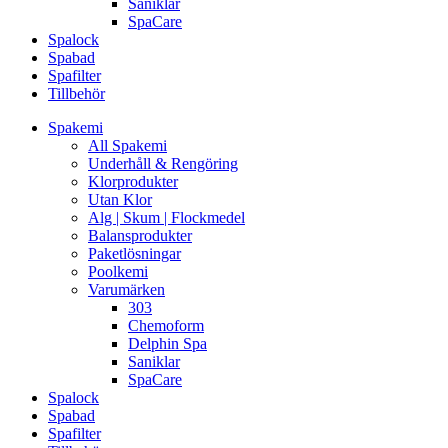
Saniklar
SpaCare
Spalock
Spabad
Spafilter
Tillbehör
Spakemi
All Spakemi
Underhåll & Rengöring
Klorprodukter
Utan Klor
Alg | Skum | Flockmedel
Balansprodukter
Paketlösningar
Poolkemi
Varumärken
303
Chemoform
Delphin Spa
Saniklar
SpaCare
Spalock
Spabad
Spafilter