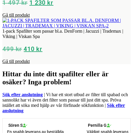
Det
Det
1 497
kr
1 230
kr
ursprungliga
nuvarande
Gå till produkt
priset
priset
var:
är:
1
1
1-pack Spafilter som passar bl.a. DenForm | Jacuzzi | Trademax |
Viking | Viskan Spa
497 kr.
230 kr.
Det
Det
499
kr
410
kr
ursprungliga
nuvarande
Gå till produkt
priset
priset
var:
är:
Hittar du inte ditt spafilter eller är
499 kr.
410 kr.
osäker? Inga problem!
Sök efter anslutning
| Vi har ett stort utbud av filter till spabad och
sannolikt har vi även det filter som passar till just ditt spa. Pröva
istället att söka med hjälp av vår förfinade sökfunktion |
Sök efter
anslutning