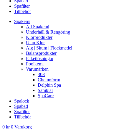
Spabad
Spafilter
Tillbehör
Spakemi
All Spakemi
Underhåll & Rengöring
Klorprodukter
Utan Klor
Alg | Skum | Flockmedel
Balansprodukter
Paketlösningar
Poolkemi
Varumärken
303
Chemoform
Delphin Spa
Saniklar
SpaCare
Spalock
Spabad
Spafilter
Tillbehör
0
kr
0
Varukorg