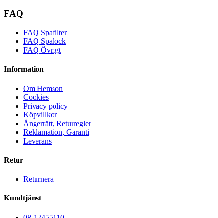
FAQ
FAQ Spafilter
FAQ Spalock
FAQ Övrigt
Information
Om Hemson
Cookies
Privacy policy
Köpvillkor
Ångerrätt, Returregler
Reklamation, Garanti
Leverans
Retur
Returnera
Kundtjänst
08-12455110