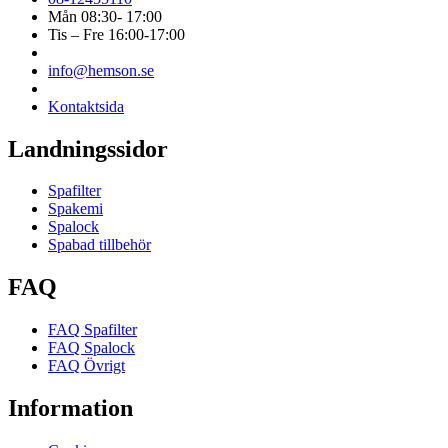
Mån 08:30- 17:00
Tis – Fre 16:00-17:00
info@hemson.se
Kontaktsida
Landningssidor
Spafilter
Spakemi
Spalock
Spabad tillbehör
FAQ
FAQ Spafilter
FAQ Spalock
FAQ Övrigt
Information