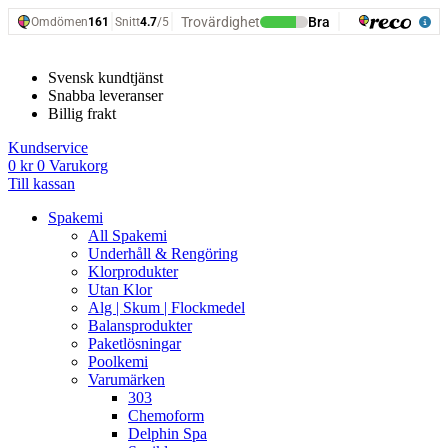
Hoppa
till
innehåll
Svensk kundtjänst
Snabba leveranser
Billig frakt
Kundservice
0
kr
0
Varukorg
Till kassan
Spakemi
All Spakemi
Underhåll & Rengöring
Klorprodukter
Utan Klor
Alg | Skum | Flockmedel
Balansprodukter
Paketlösningar
Poolkemi
Varumärken
303
Chemoform
Delphin Spa