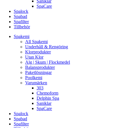
Saniklar
SpaCare
Spalock
Spabad
Spafilter
Tillbehör
Spakemi
All Spakemi
Underhåll & Rengöring
Klorprodukter
Utan Klor
Alg | Skum | Flockmedel
Balansprodukter
Paketlösningar
Poolkemi
Varumärken
303
Chemoform
Delphin Spa
Saniklar
SpaCare
Spalock
Spabad
Spafilter