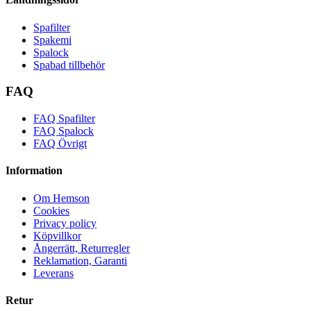
Spafilter
Spakemi
Spalock
Spabad tillbehör
FAQ
FAQ Spafilter
FAQ Spalock
FAQ Övrigt
Information
Om Hemson
Cookies
Privacy policy
Köpvillkor
Ångerrätt, Returregler
Reklamation, Garanti
Leverans
Retur