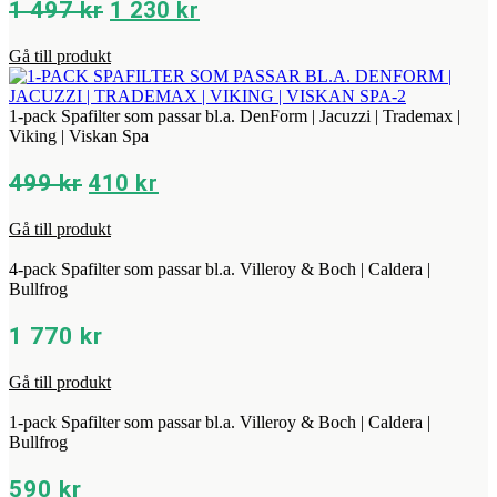
Det
Det
1 497
kr
1 230
kr
ursprungliga
nuvarande
Gå till produkt
priset
priset
var:
är:
1
1
1-pack Spafilter som passar bl.a. DenForm | Jacuzzi | Trademax |
Viking | Viskan Spa
497 kr.
230 kr.
Det
Det
499
kr
410
kr
ursprungliga
nuvarande
Gå till produkt
priset
priset
var:
är:
4-pack Spafilter som passar bl.a. Villeroy & Boch | Caldera |
499 kr.
410 kr.
Bullfrog
1 770
kr
Gå till produkt
1-pack Spafilter som passar bl.a. Villeroy & Boch | Caldera |
Bullfrog
590
kr