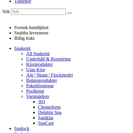
Tillbehör
Sök
Svensk kundtjänst
Snabba leveranser
Billig frakt
Spakemi
All Spakemi
Underhåll & Rengöring
Klorprodukter
Utan Klor
Alg | Skum | Flockmedel
Balansprodukter
Paketlösningar
Poolkemi
Varumärken
303
Chemoform
Delphin Spa
Saniklar
SpaCare
Spalock