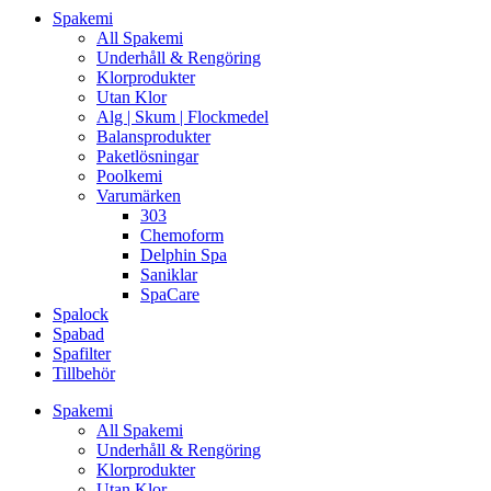
Spakemi
All Spakemi
Underhåll & Rengöring
Klorprodukter
Utan Klor
Alg | Skum | Flockmedel
Balansprodukter
Paketlösningar
Poolkemi
Varumärken
303
Chemoform
Delphin Spa
Saniklar
SpaCare
Spalock
Spabad
Spafilter
Tillbehör
Spakemi
All Spakemi
Underhåll & Rengöring
Klorprodukter
Utan Klor