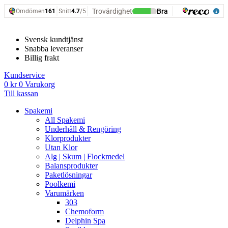
Hoppa
till
innehåll
Svensk kundtjänst
Snabba leveranser
Billig frakt
Kundservice
0
kr
0
Varukorg
Till kassan
Spakemi
All Spakemi
Underhåll & Rengöring
Klorprodukter
Utan Klor
Alg | Skum | Flockmedel
Balansprodukter
Paketlösningar
Poolkemi
Varumärken
303
Chemoform
Delphin Spa