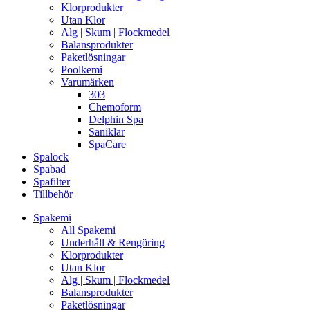
Klorprodukter
Utan Klor
Alg | Skum | Flockmedel
Balansprodukter
Paketlösningar
Poolkemi
Varumärken
303
Chemoform
Delphin Spa
Saniklar
SpaCare
Spalock
Spabad
Spafilter
Tillbehör
Spakemi
All Spakemi
Underhåll & Rengöring
Klorprodukter
Utan Klor
Alg | Skum | Flockmedel
Balansprodukter
Paketlösningar