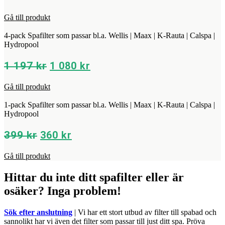
Gå till produkt
4-pack Spafilter som passar bl.a. Wellis | Maax | K-Rauta | Calspa |
Hydropool
Det
Det
1 197
kr
1 080
kr
ursprungliga
nuvarande
Gå till produkt
priset
priset
var:
är:
1-pack Spafilter som passar bl.a. Wellis | Maax | K-Rauta | Calspa |
1
1
Hydropool
197 kr.
080 kr.
Det
Det
399
kr
360
kr
ursprungliga
nuvarande
Gå till produkt
priset
priset
var:
är:
Hittar du inte ditt spafilter eller är
399 kr.
360 kr.
osäker? Inga problem!
Sök efter anslutning
| Vi har ett stort utbud av filter till spabad och
sannolikt har vi även det filter som passar till just ditt spa. Pröva