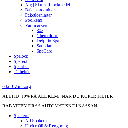
Alg | Skum | Flockmedel
Balansprodukter
Paketlösningar
Poolkemi
Varumärken
303
Chemoform
Delphin Spa
Saniklar
SpaCare
Spalock
Spabad
Spafilter
Tillbehör
0
kr
0
Varukorg
ALLTID -10% PÅ ALL KEMI, NÄR DU KÖPER FILTER
RABATTEN DRAS AUTOMATISKT I KASSAN
Spakemi
All Spakemi
Underhåll & Rengöring