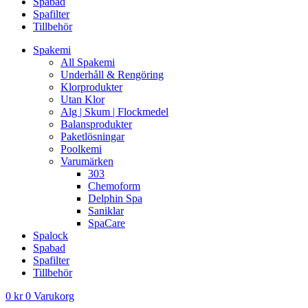
Spabad
Spafilter
Tillbehör
Spakemi
All Spakemi
Underhåll & Rengöring
Klorprodukter
Utan Klor
Alg | Skum | Flockmedel
Balansprodukter
Paketlösningar
Poolkemi
Varumärken
303
Chemoform
Delphin Spa
Saniklar
SpaCare
Spalock
Spabad
Spafilter
Tillbehör
0
kr
0
Varukorg