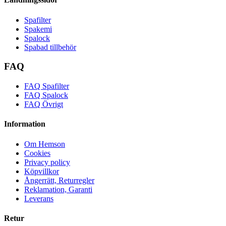
Spafilter
Spakemi
Spalock
Spabad tillbehör
FAQ
FAQ Spafilter
FAQ Spalock
FAQ Övrigt
Information
Om Hemson
Cookies
Privacy policy
Köpvillkor
Ångerrätt, Returregler
Reklamation, Garanti
Leverans
Retur