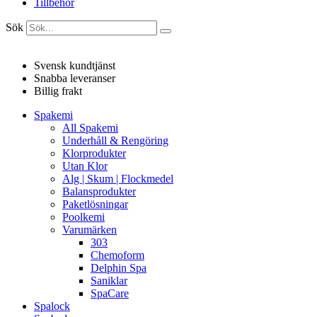
Tillbehör
Sök
Svensk kundtjänst
Snabba leveranser
Billig frakt
Spakemi
All Spakemi
Underhåll & Rengöring
Klorprodukter
Utan Klor
Alg | Skum | Flockmedel
Balansprodukter
Paketlösningar
Poolkemi
Varumärken
303
Chemoform
Delphin Spa
Saniklar
SpaCare
Spalock