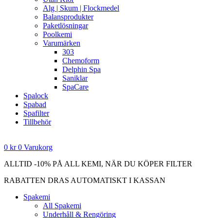
Alg | Skum | Flockmedel
Balansprodukter
Paketlösningar
Poolkemi
Varumärken
303
Chemoform
Delphin Spa
Saniklar
SpaCare
Spalock
Spabad
Spafilter
Tillbehör
0
kr
0
Varukorg
ALLTID -10% PÅ ALL KEMI, NÄR DU KÖPER FILTER
RABATTEN DRAS AUTOMATISKT I KASSAN
Spakemi
All Spakemi
Underhåll & Rengöring