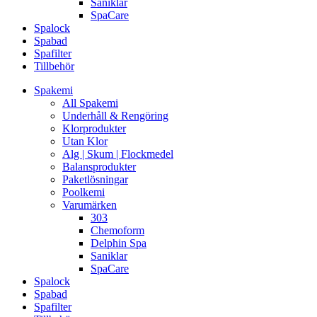
Saniklar
SpaCare
Spalock
Spabad
Spafilter
Tillbehör
Spakemi
All Spakemi
Underhåll & Rengöring
Klorprodukter
Utan Klor
Alg | Skum | Flockmedel
Balansprodukter
Paketlösningar
Poolkemi
Varumärken
303
Chemoform
Delphin Spa
Saniklar
SpaCare
Spalock
Spabad
Spafilter