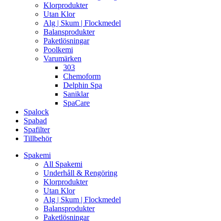
Klorprodukter
Utan Klor
Alg | Skum | Flockmedel
Balansprodukter
Paketlösningar
Poolkemi
Varumärken
303
Chemoform
Delphin Spa
Saniklar
SpaCare
Spalock
Spabad
Spafilter
Tillbehör
Spakemi
All Spakemi
Underhåll & Rengöring
Klorprodukter
Utan Klor
Alg | Skum | Flockmedel
Balansprodukter
Paketlösningar