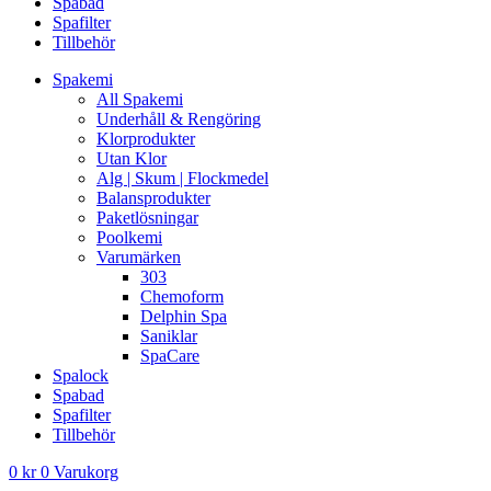
Spabad
Spafilter
Tillbehör
Spakemi
All Spakemi
Underhåll & Rengöring
Klorprodukter
Utan Klor
Alg | Skum | Flockmedel
Balansprodukter
Paketlösningar
Poolkemi
Varumärken
303
Chemoform
Delphin Spa
Saniklar
SpaCare
Spalock
Spabad
Spafilter
Tillbehör
0
kr
0
Varukorg