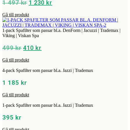
Det
Det
1 497
kr
1 230
kr
ursprungliga
nuvarande
Gå till produkt
priset
priset
var:
är:
1
1
1-pack Spafilter som passar bl.a. DenForm | Jacuzzi | Trademax |
Viking | Viskan Spa
497 kr.
230 kr.
Det
Det
499
kr
410
kr
ursprungliga
nuvarande
Gå till produkt
priset
priset
var:
är:
4-pack Spafilter som passar bl.a. Jazzi | Trademax
499 kr.
410 kr.
1 185
kr
Gå till produkt
1-pack Spafilter som passar bl.a. Jazzi | Trademax
395
kr
Gå till produkt