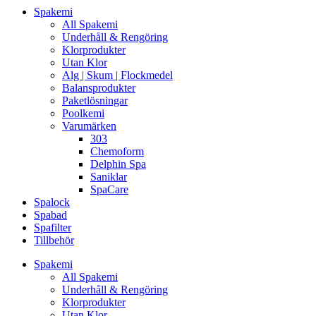
Spakemi
All Spakemi
Underhåll & Rengöring
Klorprodukter
Utan Klor
Alg | Skum | Flockmedel
Balansprodukter
Paketlösningar
Poolkemi
Varumärken
303
Chemoform
Delphin Spa
Saniklar
SpaCare
Spalock
Spabad
Spafilter
Tillbehör
Spakemi
All Spakemi
Underhåll & Rengöring
Klorprodukter
Utan Klor