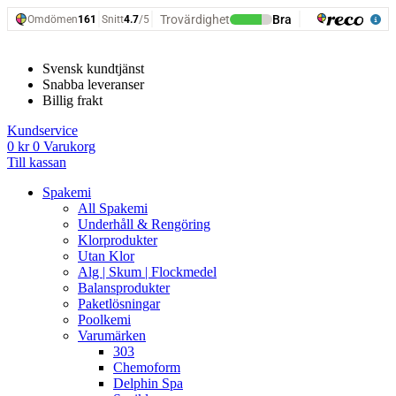
Hoppa
till
innehåll
Svensk kundtjänst
Snabba leveranser
Billig frakt
Kundservice
0
kr
0
Varukorg
Till kassan
Spakemi
All Spakemi
Underhåll & Rengöring
Klorprodukter
Utan Klor
Alg | Skum | Flockmedel
Balansprodukter
Paketlösningar
Poolkemi
Varumärken
303
Chemoform
Delphin Spa