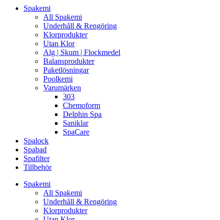
Spakemi
All Spakemi
Underhåll & Rengöring
Klorprodukter
Utan Klor
Alg | Skum | Flockmedel
Balansprodukter
Paketlösningar
Poolkemi
Varumärken
303
Chemoform
Delphin Spa
Saniklar
SpaCare
Spalock
Spabad
Spafilter
Tillbehör
Spakemi
All Spakemi
Underhåll & Rengöring
Klorprodukter
Utan Klor