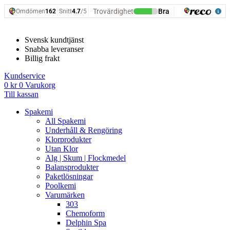
Hoppa
till
innehåll
Svensk kundtjänst
Snabba leveranser
Billig frakt
Kundservice
0
kr
0
Varukorg
Till kassan
Spakemi
All Spakemi
Underhåll & Rengöring
Klorprodukter
Utan Klor
Alg | Skum | Flockmedel
Balansprodukter
Paketlösningar
Poolkemi
Varumärken
303
Chemoform
Delphin Spa