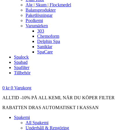
Alg | Skum | Flockmedel
Balansprodukter
Paketlösningar
Poolkemi
Varumärken
303
Chemoform
Delphin Spa
Saniklar
SpaCare
Spalock
Spabad
Spafilter
Tillbehör
0
kr
0
Varukorg
ALLTID -10% PÅ ALL KEMI, NÄR DU KÖPER FILTER
RABATTEN DRAS AUTOMATISKT I KASSAN
Spakemi
All Spakemi
Underhåll & Rengöring