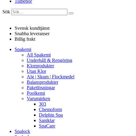
Tillbehör
Sök
Svensk kundtjänst
Snabba leveranser
Billig frakt
Spakemi
All Spakemi
Underhåll & Rengöring
Klorprodukter
Utan Klor
Alg | Skum | Flockmedel
Balansprodukter
Paketlösningar
Poolkemi
Varumärken
303
Chemoform
Delphin Spa
Saniklar
SpaCare
Spalock