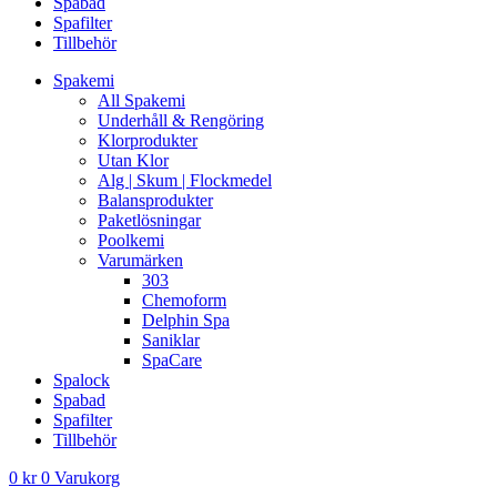
Spabad
Spafilter
Tillbehör
Spakemi
All Spakemi
Underhåll & Rengöring
Klorprodukter
Utan Klor
Alg | Skum | Flockmedel
Balansprodukter
Paketlösningar
Poolkemi
Varumärken
303
Chemoform
Delphin Spa
Saniklar
SpaCare
Spalock
Spabad
Spafilter
Tillbehör
0
kr
0
Varukorg