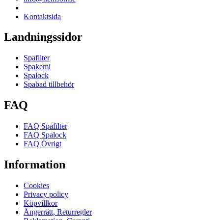
Kontaktsida
Landningssidor
Spafilter
Spakemi
Spalock
Spabad tillbehör
FAQ
FAQ Spafilter
FAQ Spalock
FAQ Övrigt
Information
Cookies
Privacy policy
Köpvillkor
Ångerrätt, Returregler