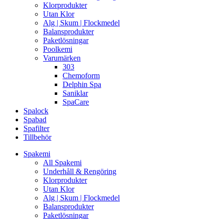
Klorprodukter
Utan Klor
Alg | Skum | Flockmedel
Balansprodukter
Paketlösningar
Poolkemi
Varumärken
303
Chemoform
Delphin Spa
Saniklar
SpaCare
Spalock
Spabad
Spafilter
Tillbehör
Spakemi
All Spakemi
Underhåll & Rengöring
Klorprodukter
Utan Klor
Alg | Skum | Flockmedel
Balansprodukter
Paketlösningar