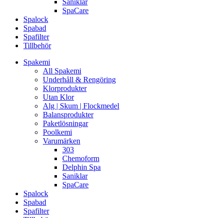
Saniklar
SpaCare
Spalock
Spabad
Spafilter
Tillbehör
Spakemi
All Spakemi
Underhåll & Rengöring
Klorprodukter
Utan Klor
Alg | Skum | Flockmedel
Balansprodukter
Paketlösningar
Poolkemi
Varumärken
303
Chemoform
Delphin Spa
Saniklar
SpaCare
Spalock
Spabad
Spafilter