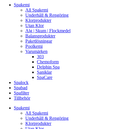
Spakemi
All Spakemi
Underhåll & Rengöring
Klorprodukter
Utan Klor
Alg | Skum | Flockmedel
Balansprodukter
Paketlösningar
Poolkemi
Varumärken
303
Chemoform
Delphin Spa
Saniklar
SpaCare
Spalock
Spabad
Spafilter
Tillbehör
Spakemi
All Spakemi
Underhåll & Rengöring
Klorprodukter
Utan Klor