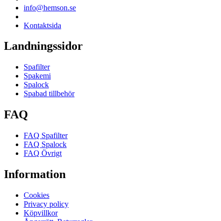
info@hemson.se
Kontaktsida
Landningssidor
Spafilter
Spakemi
Spalock
Spabad tillbehör
FAQ
FAQ Spafilter
FAQ Spalock
FAQ Övrigt
Information
Cookies
Privacy policy
Köpvillkor