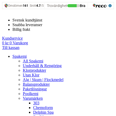
Hoppa
till
innehåll
Svensk kundtjänst
Snabba leveranser
Billig frakt
Kundservice
0
kr
0
Varukorg
Till kassan
Spakemi
All Spakemi
Underhåll & Rengöring
Klorprodukter
Utan Klor
Alg | Skum | Flockmedel
Balansprodukter
Paketlösningar
Poolkemi
Varumärken
303
Chemoform
Delphin Spa