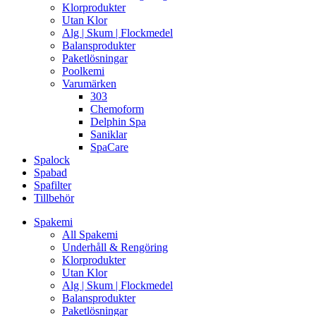
Klorprodukter
Utan Klor
Alg | Skum | Flockmedel
Balansprodukter
Paketlösningar
Poolkemi
Varumärken
303
Chemoform
Delphin Spa
Saniklar
SpaCare
Spalock
Spabad
Spafilter
Tillbehör
Spakemi
All Spakemi
Underhåll & Rengöring
Klorprodukter
Utan Klor
Alg | Skum | Flockmedel
Balansprodukter
Paketlösningar