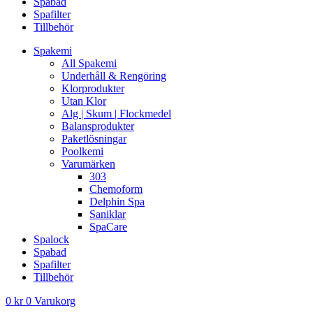
Spabad
Spafilter
Tillbehör
Spakemi
All Spakemi
Underhåll & Rengöring
Klorprodukter
Utan Klor
Alg | Skum | Flockmedel
Balansprodukter
Paketlösningar
Poolkemi
Varumärken
303
Chemoform
Delphin Spa
Saniklar
SpaCare
Spalock
Spabad
Spafilter
Tillbehör
0
kr
0
Varukorg