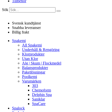
Tillbehör
Sök
Svensk kundtjänst
Snabba leveranser
Billig frakt
Spakemi
All Spakemi
Underhåll & Rengöring
Klorprodukter
Utan Klor
Alg | Skum | Flockmedel
Balansprodukter
Paketlösningar
Poolkemi
Varumärken
303
Chemoform
Delphin Spa
Saniklar
SpaCare
Spalock