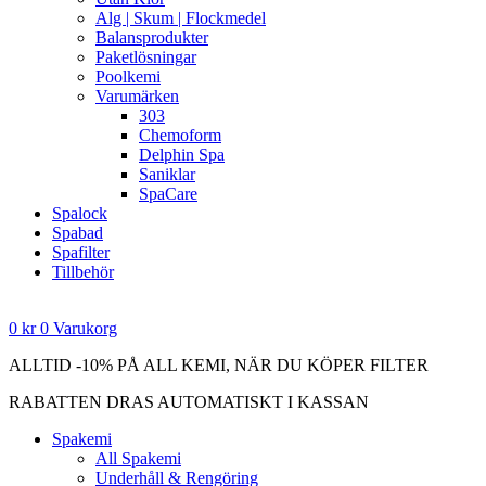
Alg | Skum | Flockmedel
Balansprodukter
Paketlösningar
Poolkemi
Varumärken
303
Chemoform
Delphin Spa
Saniklar
SpaCare
Spalock
Spabad
Spafilter
Tillbehör
0
kr
0
Varukorg
ALLTID -10% PÅ ALL KEMI, NÄR DU KÖPER FILTER
RABATTEN DRAS AUTOMATISKT I KASSAN
Spakemi
All Spakemi
Underhåll & Rengöring