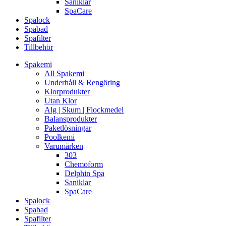
Saniklar
SpaCare
Spalock
Spabad
Spafilter
Tillbehör
Spakemi
All Spakemi
Underhåll & Rengöring
Klorprodukter
Utan Klor
Alg | Skum | Flockmedel
Balansprodukter
Paketlösningar
Poolkemi
Varumärken
303
Chemoform
Delphin Spa
Saniklar
SpaCare
Spalock
Spabad
Spafilter