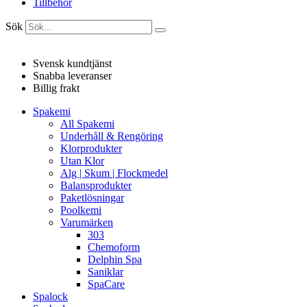
Tillbehör
Sök
Svensk kundtjänst
Snabba leveranser
Billig frakt
Spakemi
All Spakemi
Underhåll & Rengöring
Klorprodukter
Utan Klor
Alg | Skum | Flockmedel
Balansprodukter
Paketlösningar
Poolkemi
Varumärken
303
Chemoform
Delphin Spa
Saniklar
SpaCare
Spalock