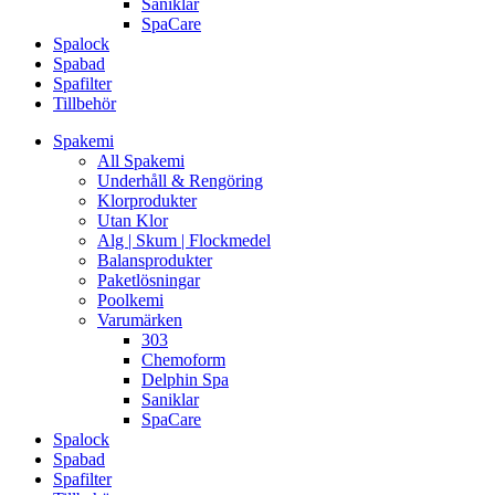
Saniklar
SpaCare
Spalock
Spabad
Spafilter
Tillbehör
Spakemi
All Spakemi
Underhåll & Rengöring
Klorprodukter
Utan Klor
Alg | Skum | Flockmedel
Balansprodukter
Paketlösningar
Poolkemi
Varumärken
303
Chemoform
Delphin Spa
Saniklar
SpaCare
Spalock
Spabad
Spafilter