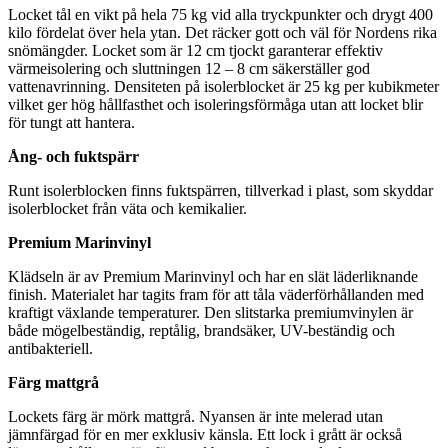
Locket tål en vikt på hela 75 kg vid alla tryckpunkter och drygt 400
kilo fördelat över hela ytan. Det räcker gott och väl för Nordens rika
snömängder. Locket som är 12 cm tjockt garanterar effektiv
värmeisolering och sluttningen 12 – 8 cm säkerställer god
vattenavrinning. Densiteten på isolerblocket är 25 kg per kubikmeter
vilket ger hög hållfasthet och isoleringsförmåga utan att locket blir
för tungt att hantera.
Ång- och fuktspärr
Runt isolerblocken finns fuktspärren, tillverkad i plast, som skyddar
isolerblocket från väta och kemikalier.
Premium Marinvinyl
Klädseln är av Premium Marinvinyl och har en slät läderliknande
finish. Materialet har tagits fram för att tåla väderförhållanden med
kraftigt växlande temperaturer. Den slitstarka premiumvinylen är
både mögelbeständig, reptålig, brandsäker, UV-beständig och
antibakteriell.
Färg mattgrå
Lockets färg är mörk mattgrå. Nyansen är inte melerad utan
jämnfärgad för en mer exklusiv känsla. Ett lock i grått är också