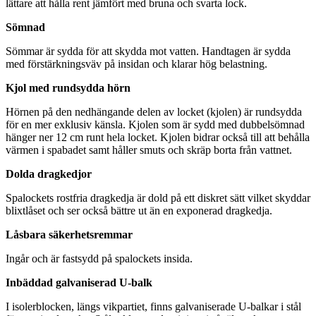
lättare att hålla rent jämfört med bruna och svarta lock.
Sömnad
Sömmar är sydda för att skydda mot vatten. Handtagen är sydda
med förstärkningsväv på insidan och klarar hög belastning.
Kjol med rundsydda hörn
Hörnen på den nedhängande delen av locket (kjolen) är rundsydda
för en mer exklusiv känsla. Kjolen som är sydd med dubbelsömnad
hänger ner 12 cm runt hela locket. Kjolen bidrar också till att behålla
värmen i spabadet samt håller smuts och skräp borta från vattnet.
Dolda dragkedjor
Spalockets rostfria dragkedja är dold på ett diskret sätt vilket skyddar
blixtlåset och ser också bättre ut än en exponerad dragkedja.
Låsbara säkerhetsremmar
Ingår och är fastsydd på spalockets insida.
Inbäddad galvaniserad U-balk
I isolerblocken, längs vikpartiet, finns galvaniserade U-balkar i stål