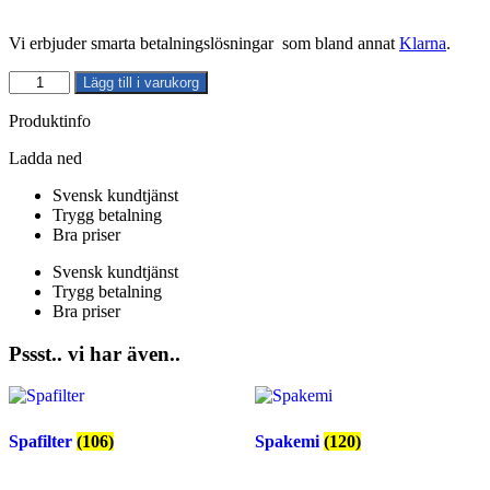
Vi erbjuder smarta betalningslösningar som bland annat
Klarna
.
Spalock
Lägg till i varukorg
Kvadratiskt
|
Produktinfo
Grått
|
Ladda ned
111152
Svensk kundtjänst
mängd
Trygg betalning
Bra priser
Svensk kundtjänst
Trygg betalning
Bra priser
Pssst.. vi har även..
Spafilter
(106)
Spakemi
(120)