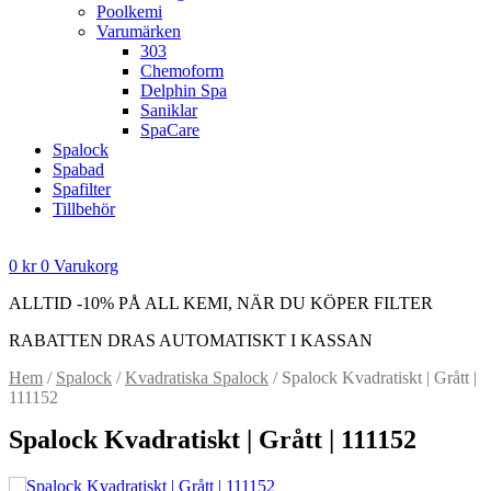
Poolkemi
Varumärken
303
Chemoform
Delphin Spa
Saniklar
SpaCare
Spalock
Spabad
Spafilter
Tillbehör
0
kr
0
Varukorg
ALLTID -10% PÅ ALL KEMI, NÄR DU KÖPER FILTER
RABATTEN DRAS AUTOMATISKT I KASSAN
Hem
/
Spalock
/
Kvadratiska Spalock
/ Spalock Kvadratiskt | Grått |
111152
Spalock Kvadratiskt | Grått | 111152