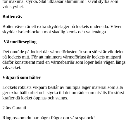
för maximal styrka. Stål utklassar aluminium i såväl styrka som
vridstyvhet.
Bottenväv
Bottenväven är ett extra skyddslager på lockets undersida. Väven
skyddar isolerblocken mot skadlig kemi- och vattenånga.
Värmeförsegling
Det område på locket där värmeförlusten är som störst är viktdelen
på lockets mitt. För att minimera värmeförlust är lockets mittparti
därför konstruerat med en värmebarriär som löper hela vägen längs
vikväcket.
Vikparti som håller
Lockets robusta vikparti består av multipla lager material som alla
ger extra hållbarhet och styrka till det område som utsätts för störst
krafter då locket öppnas och stängs.
2 års Garanti
Ring oss om du har några frågor om våra spalock!