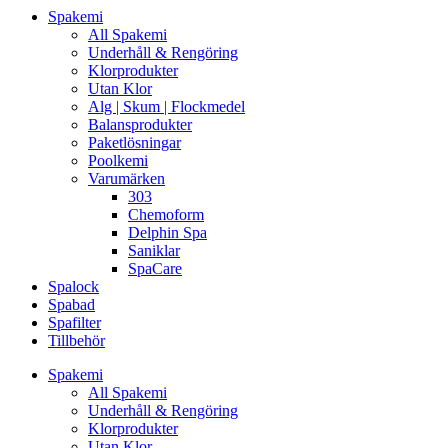
Spakemi
All Spakemi
Underhåll & Rengöring
Klorprodukter
Utan Klor
Alg | Skum | Flockmedel
Balansprodukter
Paketlösningar
Poolkemi
Varumärken
303
Chemoform
Delphin Spa
Saniklar
SpaCare
Spalock
Spabad
Spafilter
Tillbehör
Spakemi
All Spakemi
Underhåll & Rengöring
Klorprodukter
Utan Klor