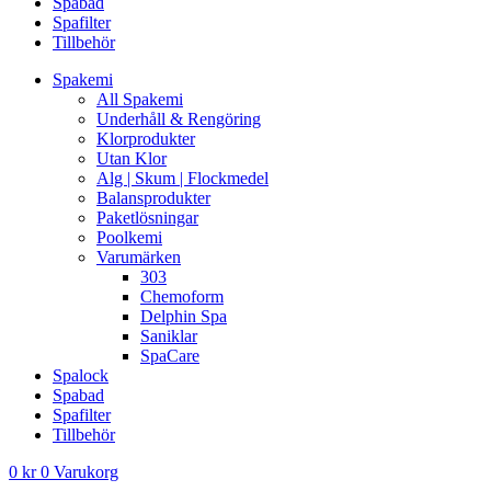
Spabad
Spafilter
Tillbehör
Spakemi
All Spakemi
Underhåll & Rengöring
Klorprodukter
Utan Klor
Alg | Skum | Flockmedel
Balansprodukter
Paketlösningar
Poolkemi
Varumärken
303
Chemoform
Delphin Spa
Saniklar
SpaCare
Spalock
Spabad
Spafilter
Tillbehör
0
kr
0
Varukorg