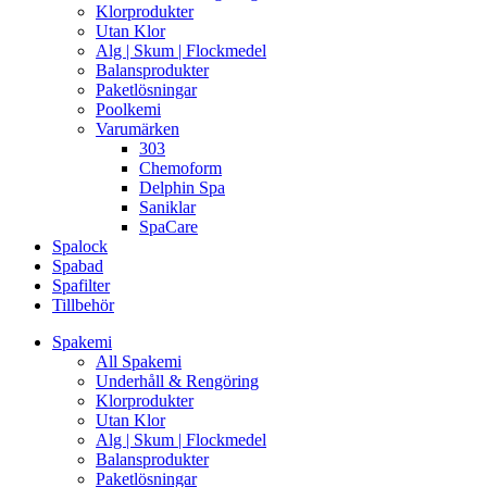
Klorprodukter
Utan Klor
Alg | Skum | Flockmedel
Balansprodukter
Paketlösningar
Poolkemi
Varumärken
303
Chemoform
Delphin Spa
Saniklar
SpaCare
Spalock
Spabad
Spafilter
Tillbehör
Spakemi
All Spakemi
Underhåll & Rengöring
Klorprodukter
Utan Klor
Alg | Skum | Flockmedel
Balansprodukter
Paketlösningar