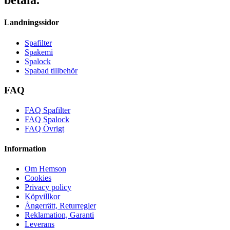
Landningssidor
Spafilter
Spakemi
Spalock
Spabad tillbehör
FAQ
FAQ Spafilter
FAQ Spalock
FAQ Övrigt
Information
Om Hemson
Cookies
Privacy policy
Köpvillkor
Ångerrätt, Returregler
Reklamation, Garanti
Leverans