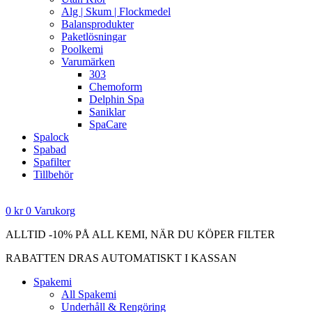
Alg | Skum | Flockmedel
Balansprodukter
Paketlösningar
Poolkemi
Varumärken
303
Chemoform
Delphin Spa
Saniklar
SpaCare
Spalock
Spabad
Spafilter
Tillbehör
0
kr
0
Varukorg
ALLTID -10% PÅ ALL KEMI, NÄR DU KÖPER FILTER
RABATTEN DRAS AUTOMATISKT I KASSAN
Spakemi
All Spakemi
Underhåll & Rengöring