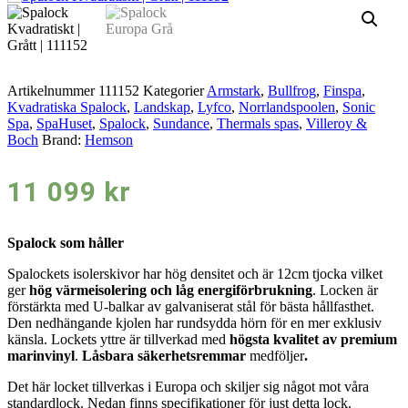
Artikelnummer
111152
Kategorier
Armstark
,
Bullfrog
,
Finspa
,
Kvadratiska Spalock
,
Landskap
,
Lyfco
,
Norrlandspoolen
,
Sonic
Spa
,
SpaHuset
,
Spalock
,
Sundance
,
Thermals spas
,
Villeroy &
Boch
Brand:
Hemson
11 099
kr
Spalock som håller
Spalockets isolerskivor har hög densitet och är 12cm tjocka vilket
ger
hög värmeisolering och låg energiförbrukning
. Locken är
förstärkta med U-balkar av galvaniserat stål för bästa hållfasthet.
Den nedhängande kjolen har rundsydda hörn för en mer exklusiv
känsla. Lockets yttre är tillverkad med
högsta kvalitet av premium
marinvinyl
.
Låsbara säkerhetsremmar
medföljer
.
Det här locket tillverkas i Europa och skiljer sig något mot våra
standardlock. Nedan finns specifikationer för just detta lock.