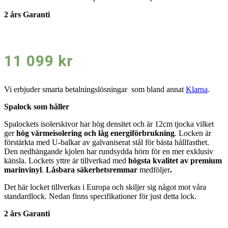
2 års Garanti
11 099
kr
Vi erbjuder smarta betalningslösningar som bland annat
Klarna
.
Spalock som håller
Spalockets isolerskivor har hög densitet och är 12cm tjocka vilket
ger
hög värmeisolering och låg energiförbrukning
. Locken är
förstärkta med U-balkar av galvaniserat stål för bästa hållfasthet.
Den nedhängande kjolen har rundsydda hörn för en mer exklusiv
känsla. Lockets yttre är tillverkad med
högsta kvalitet av premium
marinvinyl
.
Låsbara säkerhetsremmar
medföljer
.
Det här locket tillverkas i Europa och skiljer sig något mot våra
standardlock. Nedan finns specifikationer för just detta lock.
2 års Garanti