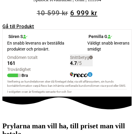
10
7
Det
Det
10 599
kr
6 999
kr
799 kr.
999 kr.
ursprungliga
nuvarande
Gå till Produkt
priset
priset
var:
är:
10
6
599 kr.
999 kr.
Prylarna man vill ha, till priset man vill
betala.