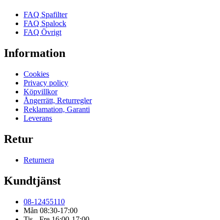
FAQ Spafilter
FAQ Spalock
FAQ Övrigt
Information
Cookies
Privacy policy
Köpvillkor
Ångerrätt, Returregler
Reklamation, Garanti
Leverans
Retur
Returnera
Kundtjänst
08-12455110
Mån 08:30-17:00
Tis - Fre 16:00-17:00