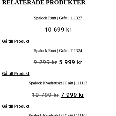
RELATERADE PRODUKTER
Spalock Runt | Grått | 111327
10 699
kr
Gå till Produkt
Spalock Runt | Grått | 111324
Det
Det
9 299
kr
5 999
kr
ursprungliga
nuvarande
Gå till Produkt
priset
priset
var:
är:
Spalock Kvadratiskt | Grått | 111113
9
5
Det
Det
10 799
kr
7 999
kr
299 kr.
999 kr.
ursprungliga
nuvarande
Gå till Produkt
priset
priset
var:
är:
Spalock Kvadratiskt | Grått | 111104