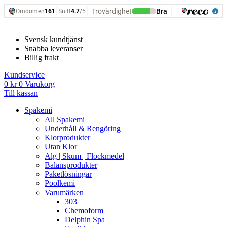
Hoppa
till
innehåll
Svensk kundtjänst
Snabba leveranser
Billig frakt
Kundservice
0
kr
0
Varukorg
Till kassan
Spakemi
All Spakemi
Underhåll & Rengöring
Klorprodukter
Utan Klor
Alg | Skum | Flockmedel
Balansprodukter
Paketlösningar
Poolkemi
Varumärken
303
Chemoform
Delphin Spa