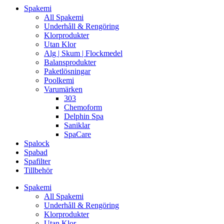
Spakemi
All Spakemi
Underhåll & Rengöring
Klorprodukter
Utan Klor
Alg | Skum | Flockmedel
Balansprodukter
Paketlösningar
Poolkemi
Varumärken
303
Chemoform
Delphin Spa
Saniklar
SpaCare
Spalock
Spabad
Spafilter
Tillbehör
Spakemi
All Spakemi
Underhåll & Rengöring
Klorprodukter
Utan Klor