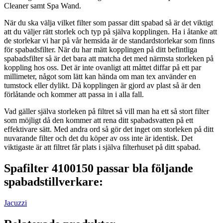
Cleaner samt Spa Wand.
När du ska välja vilket filter som passar ditt spabad så är det viktigt
att du väljer rätt storlek och typ på själva kopplingen. Ha i åtanke att
de storlekar vi har på vår hemsida är de standardstorlekar som finns
för spabadsfilter. När du har mätt kopplingen på ditt befintliga
spabadsfilter så är det bara att matcha det med närmsta storleken på
koppling hos oss. Det är inte ovanligt att måttet diffar på ett par
millimeter, något som lätt kan hända om man tex använder en
tumstock eller dylikt. Då kopplingen är gjord av plast så är den
förlåtande och kommer att passa in i alla fall.
Vad gäller själva storleken på filtret så vill man ha ett så stort filter
som möjligt då den kommer att rena ditt spabadsvatten på ett
effektivare sätt. Med andra ord så gör det inget om storleken på ditt
nuvarande filter och det du köper av oss inte är identisk. Det
viktigaste är att filtret får plats i själva filterhuset på ditt spabad.
Spafilter 4100150 passar bla följande
spabadstillverkare:
Jacuzzi