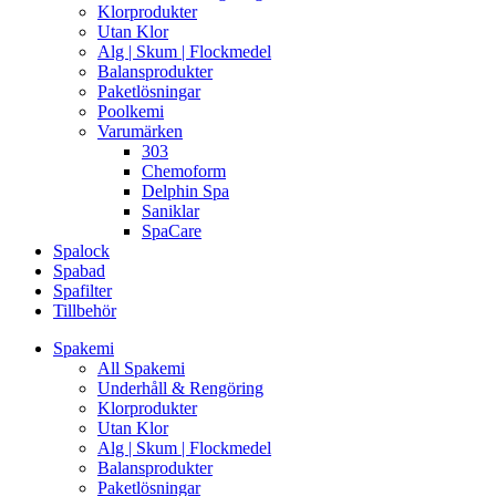
Klorprodukter
Utan Klor
Alg | Skum | Flockmedel
Balansprodukter
Paketlösningar
Poolkemi
Varumärken
303
Chemoform
Delphin Spa
Saniklar
SpaCare
Spalock
Spabad
Spafilter
Tillbehör
Spakemi
All Spakemi
Underhåll & Rengöring
Klorprodukter
Utan Klor
Alg | Skum | Flockmedel
Balansprodukter
Paketlösningar