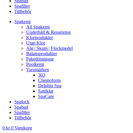
Spabad
Spafilter
Tillbehör
Spakemi
All Spakemi
Underhåll & Rengöring
Klorprodukter
Utan Klor
Alg | Skum | Flockmedel
Balansprodukter
Paketlösningar
Poolkemi
Varumärken
303
Chemoform
Delphin Spa
Saniklar
SpaCare
Spalock
Spabad
Spafilter
Tillbehör
0
kr
0
Varukorg