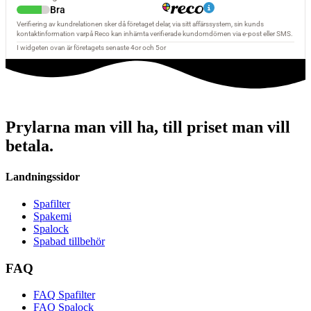
Prylarna man vill ha, till priset man vill
betala.
Landningssidor
Spafilter
Spakemi
Spalock
Spabad tillbehör
FAQ
FAQ Spafilter
FAQ Spalock