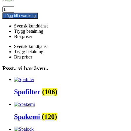
4-
pack
Lägg till i varukorg
Spafilter
som
Svensk kundtjänst
passar
Trygg betalning
bl.a.
Bra priser
Jacuzzi
J200,
Svensk kundtjänst
J230,
Trygg betalning
J270,
Bra priser
J280
mängd
Pssst.. vi har även..
Spafilter
(106)
Spakemi
(120)