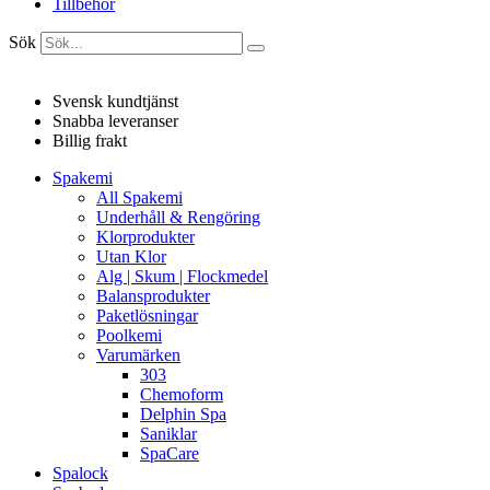
Tillbehör
Sök
Svensk kundtjänst
Snabba leveranser
Billig frakt
Spakemi
All Spakemi
Underhåll & Rengöring
Klorprodukter
Utan Klor
Alg | Skum | Flockmedel
Balansprodukter
Paketlösningar
Poolkemi
Varumärken
303
Chemoform
Delphin Spa
Saniklar
SpaCare
Spalock