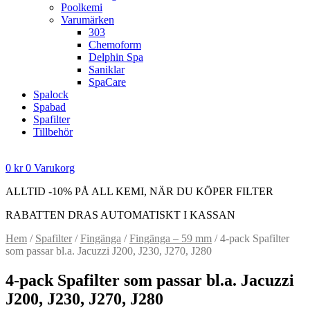
Poolkemi
Varumärken
303
Chemoform
Delphin Spa
Saniklar
SpaCare
Spalock
Spabad
Spafilter
Tillbehör
0
kr
0
Varukorg
ALLTID -10% PÅ ALL KEMI, NÄR DU KÖPER FILTER
RABATTEN DRAS AUTOMATISKT I KASSAN
Hem
/
Spafilter
/
Fingänga
/
Fingänga – 59 mm
/ 4-pack Spafilter
som passar bl.a. Jacuzzi J200, J230, J270, J280
4-pack Spafilter som passar bl.a. Jacuzzi
J200, J230, J270, J280