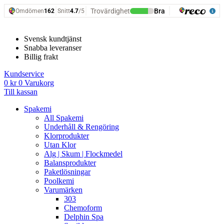
Hoppa
till
innehåll
Svensk kundtjänst
Snabba leveranser
Billig frakt
Kundservice
0
kr
0
Varukorg
Till kassan
Spakemi
All Spakemi
Underhåll & Rengöring
Klorprodukter
Utan Klor
Alg | Skum | Flockmedel
Balansprodukter
Paketlösningar
Poolkemi
Varumärken
303
Chemoform
Delphin Spa