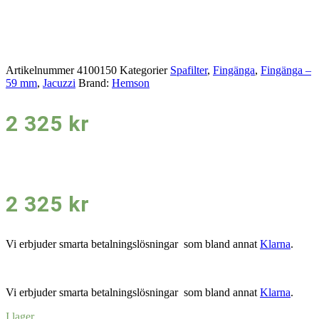
Artikelnummer
4100150
Kategorier
Spafilter
,
Fingänga
,
Fingänga –
59 mm
,
Jacuzzi
Brand:
Hemson
2 325
kr
2 325
kr
Vi erbjuder smarta betalningslösningar som bland annat
Klarna
.
Vi erbjuder smarta betalningslösningar som bland annat
Klarna
.
I lager