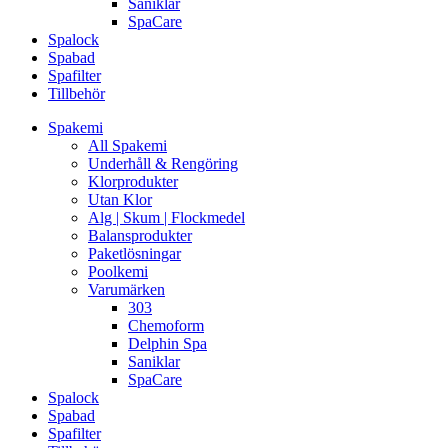
Saniklar
SpaCare
Spalock
Spabad
Spafilter
Tillbehör
Spakemi
All Spakemi
Underhåll & Rengöring
Klorprodukter
Utan Klor
Alg | Skum | Flockmedel
Balansprodukter
Paketlösningar
Poolkemi
Varumärken
303
Chemoform
Delphin Spa
Saniklar
SpaCare
Spalock
Spabad
Spafilter