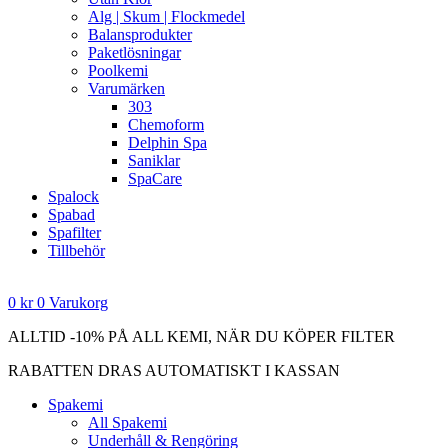
Alg | Skum | Flockmedel
Balansprodukter
Paketlösningar
Poolkemi
Varumärken
303
Chemoform
Delphin Spa
Saniklar
SpaCare
Spalock
Spabad
Spafilter
Tillbehör
0
kr
0
Varukorg
ALLTID -10% PÅ ALL KEMI, NÄR DU KÖPER FILTER
RABATTEN DRAS AUTOMATISKT I KASSAN
Spakemi
All Spakemi
Underhåll & Rengöring