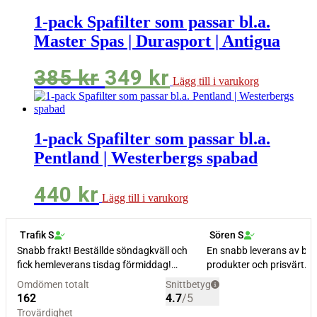
1-pack Spafilter som passar bl.a.
Master Spas | Durasport | Antigua
Det
Det
385
kr
349
kr
Lägg till i varukorg
ursprungliga
nuvarande
priset
priset
1-pack Spafilter som passar bl.a.
var:
är:
Pentland | Westerbergs spabad
385 kr.
349 kr.
440
kr
Lägg till i varukorg