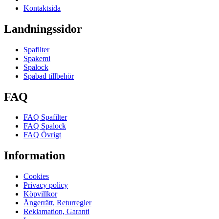
Kontaktsida
Landningssidor
Spafilter
Spakemi
Spalock
Spabad tillbehör
FAQ
FAQ Spafilter
FAQ Spalock
FAQ Övrigt
Information
Cookies
Privacy policy
Köpvillkor
Ångerrätt, Returregler
Reklamation, Garanti