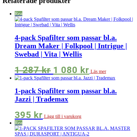
Relaterade produkter
Rea
4-pack Spafilter som passar bl.a.
Dream Maker | Folkpool | Intrigue |
Swebad | Vita | Wellis
Det
Det
1 287
kr
1 080
kr
Läs mer
ursprungliga
nuvarande
priset
priset
1-pack Spafilter som passar bl.a.
Jazzi | Trademax
var:
är:
1
1
395
kr
Lägg till i varukorg
287 kr.
080 kr.
Rea