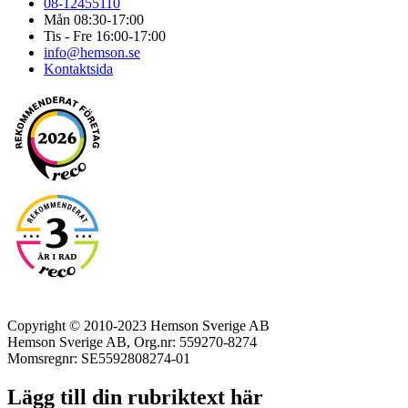
08-12455110
Mån 08:30-17:00
Tis - Fre 16:00-17:00
info@hemson.se
Kontaktsida
Copyright © 2010-2023 Hemson Sverige AB
Hemson Sverige AB, Org.nr: 559270-8274
Momsregnr: SE5592808274-01
Lägg till din rubriktext här