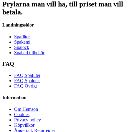
Prylarna man vill ha, till priset man vill
betala.
Landningssidor
Spafilter
Spakemi
Spalock
Spabad tillbehör
FAQ
FAQ Spafilter
FAQ Spalock
FAQ Övrigt
Information
Om Hemson
Cookies
Privacy policy
Köpvillkor
Ångerrätt, Returregler