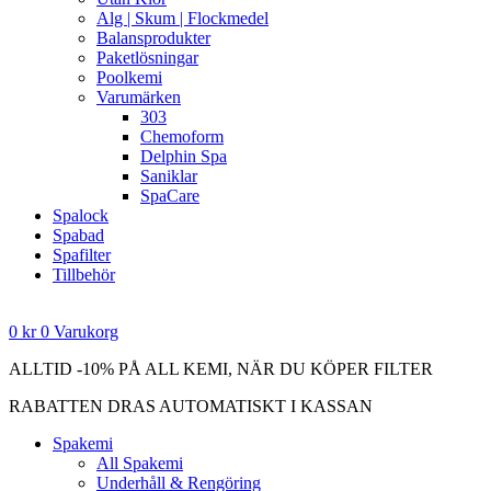
Alg | Skum | Flockmedel
Balansprodukter
Paketlösningar
Poolkemi
Varumärken
303
Chemoform
Delphin Spa
Saniklar
SpaCare
Spalock
Spabad
Spafilter
Tillbehör
0
kr
0
Varukorg
ALLTID -10% PÅ ALL KEMI, NÄR DU KÖPER FILTER
RABATTEN DRAS AUTOMATISKT I KASSAN
Spakemi
All Spakemi
Underhåll & Rengöring