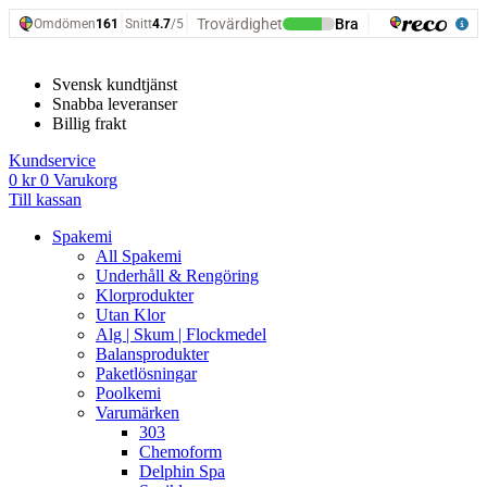
Hoppa
till
innehåll
Svensk kundtjänst
Snabba leveranser
Billig frakt
Kundservice
0
kr
0
Varukorg
Till kassan
Spakemi
All Spakemi
Underhåll & Rengöring
Klorprodukter
Utan Klor
Alg | Skum | Flockmedel
Balansprodukter
Paketlösningar
Poolkemi
Varumärken
303
Chemoform
Delphin Spa