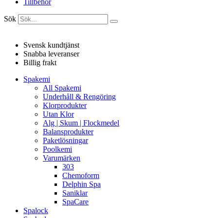
Tillbehör
Sök
Svensk kundtjänst
Snabba leveranser
Billig frakt
Spakemi
All Spakemi
Underhåll & Rengöring
Klorprodukter
Utan Klor
Alg | Skum | Flockmedel
Balansprodukter
Paketlösningar
Poolkemi
Varumärken
303
Chemoform
Delphin Spa
Saniklar
SpaCare
Spalock