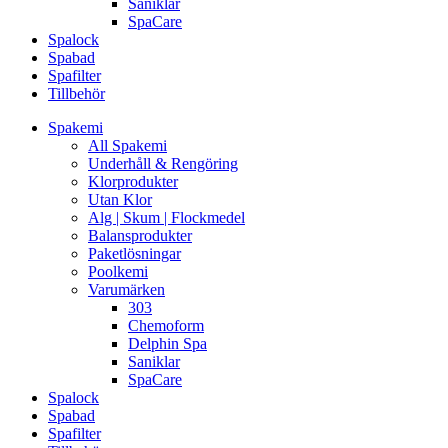
Saniklar
SpaCare
Spalock
Spabad
Spafilter
Tillbehör
Spakemi
All Spakemi
Underhåll & Rengöring
Klorprodukter
Utan Klor
Alg | Skum | Flockmedel
Balansprodukter
Paketlösningar
Poolkemi
Varumärken
303
Chemoform
Delphin Spa
Saniklar
SpaCare
Spalock
Spabad
Spafilter