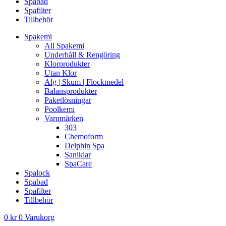
Spabad
Spafilter
Tillbehör
Spakemi
All Spakemi
Underhåll & Rengöring
Klorprodukter
Utan Klor
Alg | Skum | Flockmedel
Balansprodukter
Paketlösningar
Poolkemi
Varumärken
303
Chemoform
Delphin Spa
Saniklar
SpaCare
Spalock
Spabad
Spafilter
Tillbehör
0
kr
0
Varukorg