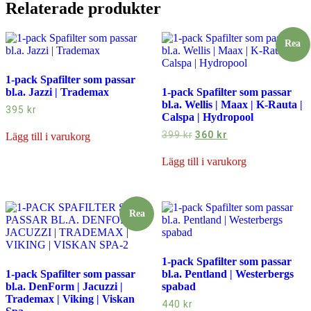
Relaterade produkter
Rea
1-pack Spafilter som passar
bl.a. Jazzi | Trademax
1-pack Spafilter som passar
bl.a. Wellis | Maax | K-Rauta |
395
kr
Calspa | Hydropool
Det
Det
399
kr
360
kr
Lägg till i varukorg
ursprungliga
nuvarande
priset
priset
Lägg till i varukorg
var:
är:
399 kr.
360 kr.
Rea
1-pack Spafilter som passar
1-pack Spafilter som passar
bl.a. Pentland | Westerbergs
bl.a. DenForm | Jacuzzi |
spabad
Trademax | Viking | Viskan
440
kr