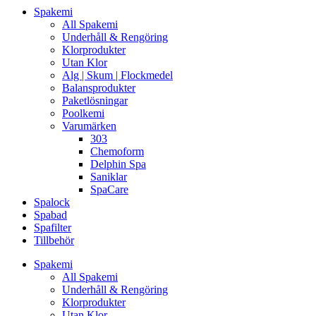
Spakemi
All Spakemi
Underhåll & Rengöring
Klorprodukter
Utan Klor
Alg | Skum | Flockmedel
Balansprodukter
Paketlösningar
Poolkemi
Varumärken
303
Chemoform
Delphin Spa
Saniklar
SpaCare
Spalock
Spabad
Spafilter
Tillbehör
Spakemi
All Spakemi
Underhåll & Rengöring
Klorprodukter
Utan Klor