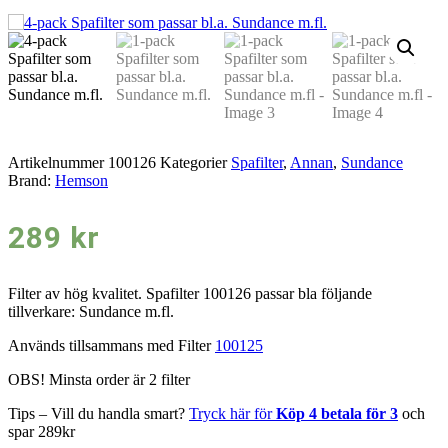
Artikelnummer
100126
Kategorier
Spafilter
,
Annan
,
Sundance
Brand:
Hemson
289
kr
Filter av hög kvalitet. Spafilter 100126 passar bla följande
tillverkare: Sundance m.fl.
Används tillsammans med Filter
100125
OBS! Minsta order är 2 filter
Tips – Vill du handla smart?
Tryck här för
Köp 4 betala för 3
och
spar 289kr