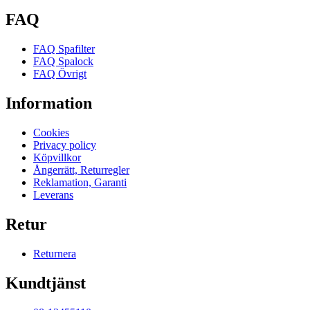
FAQ
FAQ Spafilter
FAQ Spalock
FAQ Övrigt
Information
Cookies
Privacy policy
Köpvillkor
Ångerrätt, Returregler
Reklamation, Garanti
Leverans
Retur
Returnera
Kundtjänst