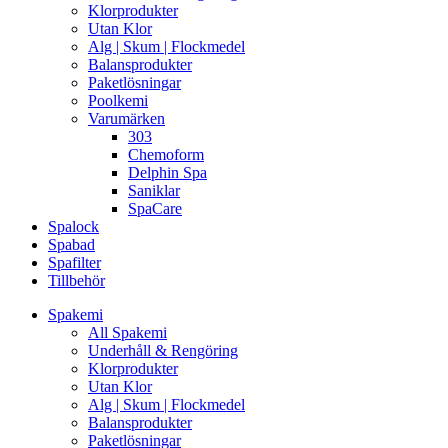
Klorprodukter
Utan Klor
Alg | Skum | Flockmedel
Balansprodukter
Paketlösningar
Poolkemi
Varumärken
303
Chemoform
Delphin Spa
Saniklar
SpaCare
Spalock
Spabad
Spafilter
Tillbehör
Spakemi
All Spakemi
Underhåll & Rengöring
Klorprodukter
Utan Klor
Alg | Skum | Flockmedel
Balansprodukter
Paketlösningar