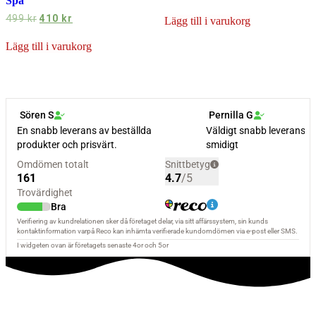
Spa
Det
Det
499
kr
410
kr
Lägg till i varukorg
ursprungliga
nuvarande
priset
priset
Lägg till i varukorg
var:
är:
499 kr.
410 kr.