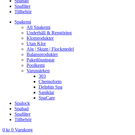
Spabad
Spafilter
Tillbehör
Spakemi
All Spakemi
Underhåll & Rengöring
Klorprodukter
Utan Klor
Alg | Skum | Flockmedel
Balansprodukter
Paketlösningar
Poolkemi
Varumärken
303
Chemoform
Delphin Spa
Saniklar
SpaCare
Spalock
Spabad
Spafilter
Tillbehör
0
kr
0
Varukorg