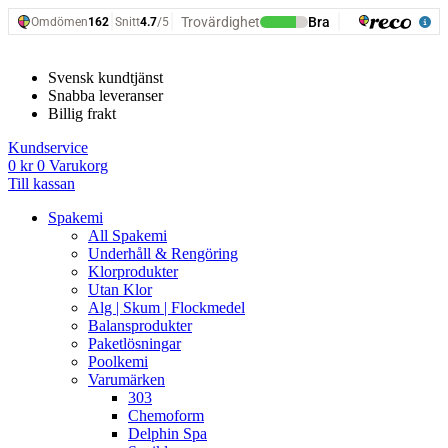
Hoppa
till
innehåll
Svensk kundtjänst
Snabba leveranser
Billig frakt
Kundservice
0
kr
0
Varukorg
Till kassan
Spakemi
All Spakemi
Underhåll & Rengöring
Klorprodukter
Utan Klor
Alg | Skum | Flockmedel
Balansprodukter
Paketlösningar
Poolkemi
Varumärken
303
Chemoform
Delphin Spa