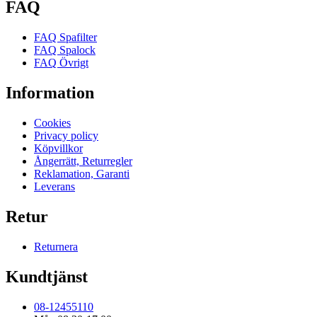
FAQ
FAQ Spafilter
FAQ Spalock
FAQ Övrigt
Information
Cookies
Privacy policy
Köpvillkor
Ångerrätt, Returregler
Reklamation, Garanti
Leverans
Retur
Returnera
Kundtjänst
08-12455110