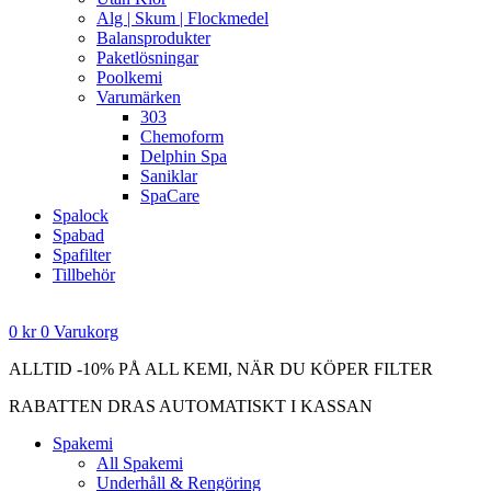
Alg | Skum | Flockmedel
Balansprodukter
Paketlösningar
Poolkemi
Varumärken
303
Chemoform
Delphin Spa
Saniklar
SpaCare
Spalock
Spabad
Spafilter
Tillbehör
0
kr
0
Varukorg
ALLTID -10% PÅ ALL KEMI, NÄR DU KÖPER FILTER
RABATTEN DRAS AUTOMATISKT I KASSAN
Spakemi
All Spakemi
Underhåll & Rengöring