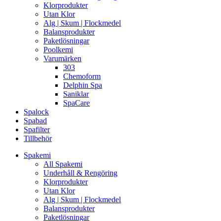
Klorprodukter
Utan Klor
Alg | Skum | Flockmedel
Balansprodukter
Paketlösningar
Poolkemi
Varumärken
303
Chemoform
Delphin Spa
Saniklar
SpaCare
Spalock
Spabad
Spafilter
Tillbehör
Spakemi
All Spakemi
Underhåll & Rengöring
Klorprodukter
Utan Klor
Alg | Skum | Flockmedel
Balansprodukter
Paketlösningar