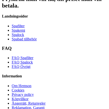
betala.
Landningssidor
Spafilter
Spakemi
Spalock
Spabad tillbehör
FAQ
FAQ Spafilter
FAQ Spalock
FAQ Övrigt
Information
Om Hemson
Cookies
Privacy policy
Köpvillkor
Ångerrätt, Returregler
Reklamation, Garanti