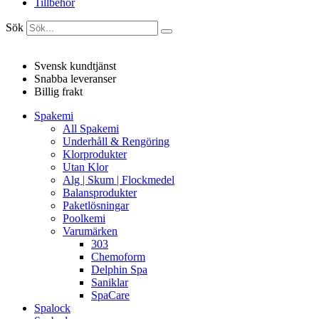
Tillbehör
Sök
Svensk kundtjänst
Snabba leveranser
Billig frakt
Spakemi
All Spakemi
Underhåll & Rengöring
Klorprodukter
Utan Klor
Alg | Skum | Flockmedel
Balansprodukter
Paketlösningar
Poolkemi
Varumärken
303
Chemoform
Delphin Spa
Saniklar
SpaCare
Spalock