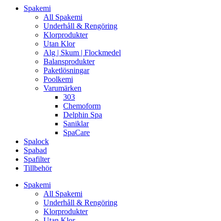
Spakemi
All Spakemi
Underhåll & Rengöring
Klorprodukter
Utan Klor
Alg | Skum | Flockmedel
Balansprodukter
Paketlösningar
Poolkemi
Varumärken
303
Chemoform
Delphin Spa
Saniklar
SpaCare
Spalock
Spabad
Spafilter
Tillbehör
Spakemi
All Spakemi
Underhåll & Rengöring
Klorprodukter
Utan Klor