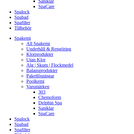
Saniklar
SpaCare
Spalock
Spabad
Spafilter
Tillbehör
Spakemi
All Spakemi
Underhåll & Rengöring
Klorprodukter
Utan Klor
Alg | Skum | Flockmedel
Balansprodukter
Paketlösningar
Poolkemi
Varumärken
303
Chemoform
Delphin Spa
Saniklar
SpaCare
Spalock
Spabad
Spafilter