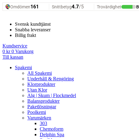
Hoppa
till
innehåll
Svensk kundtjänst
Snabba leveranser
Billig frakt
Kundservice
0
kr
0
Varukorg
Till kassan
Spakemi
All Spakemi
Underhåll & Rengöring
Klorprodukter
Utan Klor
Alg | Skum | Flockmedel
Balansprodukter
Paketlösningar
Poolkemi
Varumärken
303
Chemoform
Delphin Spa