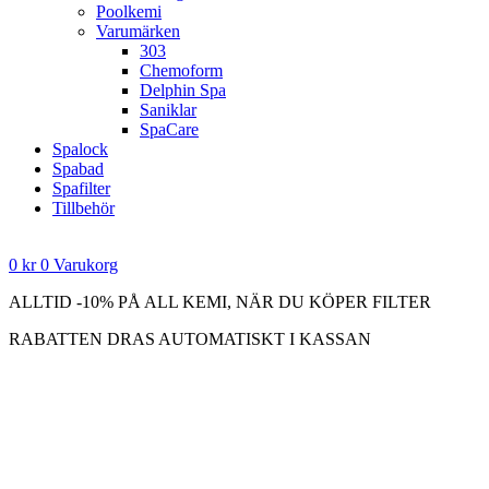
Poolkemi
Varumärken
303
Chemoform
Delphin Spa
Saniklar
SpaCare
Spalock
Spabad
Spafilter
Tillbehör
0
kr
0
Varukorg
ALLTID -10% PÅ ALL KEMI, NÄR DU KÖPER FILTER
RABATTEN DRAS AUTOMATISKT I KASSAN