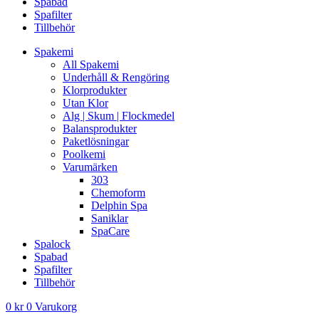
Spabad
Spafilter
Tillbehör
Spakemi
All Spakemi
Underhåll & Rengöring
Klorprodukter
Utan Klor
Alg | Skum | Flockmedel
Balansprodukter
Paketlösningar
Poolkemi
Varumärken
303
Chemoform
Delphin Spa
Saniklar
SpaCare
Spalock
Spabad
Spafilter
Tillbehör
0
kr
0
Varukorg