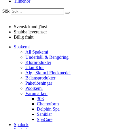
Tillbehör
Sök
Svensk kundtjänst
Snabba leveranser
Billig frakt
Spakemi
All Spakemi
Underhåll & Rengöring
Klorprodukter
Utan Klor
Alg | Skum | Flockmedel
Balansprodukter
Paketlösningar
Poolkemi
Varumärken
303
Chemoform
Delphin Spa
Saniklar
SpaCare
Spalock