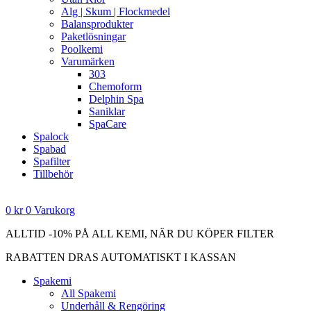
Alg | Skum | Flockmedel
Balansprodukter
Paketlösningar
Poolkemi
Varumärken
303
Chemoform
Delphin Spa
Saniklar
SpaCare
Spalock
Spabad
Spafilter
Tillbehör
0
kr
0
Varukorg
ALLTID -10% PÅ ALL KEMI, NÄR DU KÖPER FILTER
RABATTEN DRAS AUTOMATISKT I KASSAN
Spakemi
All Spakemi
Underhåll & Rengöring