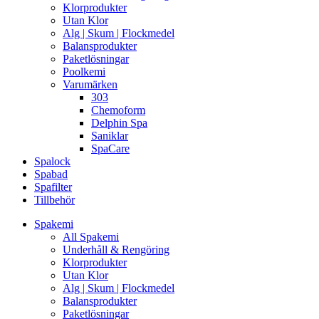
Klorprodukter
Utan Klor
Alg | Skum | Flockmedel
Balansprodukter
Paketlösningar
Poolkemi
Varumärken
303
Chemoform
Delphin Spa
Saniklar
SpaCare
Spalock
Spabad
Spafilter
Tillbehör
Spakemi
All Spakemi
Underhåll & Rengöring
Klorprodukter
Utan Klor
Alg | Skum | Flockmedel
Balansprodukter
Paketlösningar