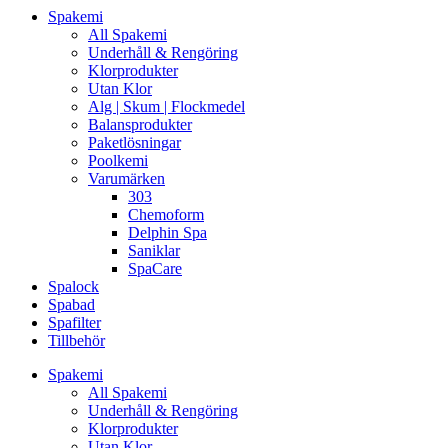
Spakemi
All Spakemi
Underhåll & Rengöring
Klorprodukter
Utan Klor
Alg | Skum | Flockmedel
Balansprodukter
Paketlösningar
Poolkemi
Varumärken
303
Chemoform
Delphin Spa
Saniklar
SpaCare
Spalock
Spabad
Spafilter
Tillbehör
Spakemi
All Spakemi
Underhåll & Rengöring
Klorprodukter
Utan Klor