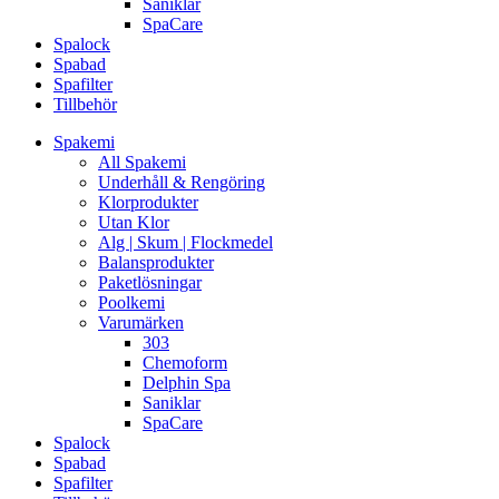
Saniklar
SpaCare
Spalock
Spabad
Spafilter
Tillbehör
Spakemi
All Spakemi
Underhåll & Rengöring
Klorprodukter
Utan Klor
Alg | Skum | Flockmedel
Balansprodukter
Paketlösningar
Poolkemi
Varumärken
303
Chemoform
Delphin Spa
Saniklar
SpaCare
Spalock
Spabad
Spafilter