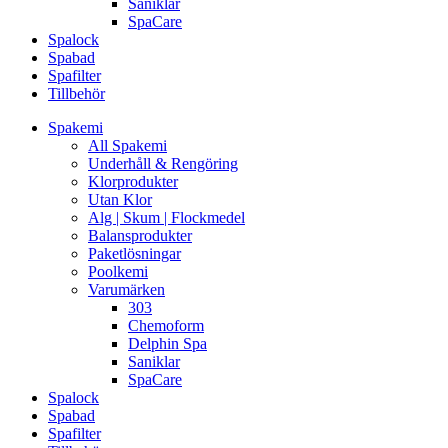
Saniklar
SpaCare
Spalock
Spabad
Spafilter
Tillbehör
Spakemi
All Spakemi
Underhåll & Rengöring
Klorprodukter
Utan Klor
Alg | Skum | Flockmedel
Balansprodukter
Paketlösningar
Poolkemi
Varumärken
303
Chemoform
Delphin Spa
Saniklar
SpaCare
Spalock
Spabad
Spafilter