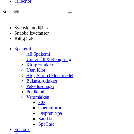
Tillbehör
Sök
Svensk kundtjänst
Snabba leveranser
Billig frakt
Spakemi
All Spakemi
Underhåll & Rengöring
Klorprodukter
Utan Klor
Alg | Skum | Flockmedel
Balansprodukter
Paketlösningar
Poolkemi
Varumärken
303
Chemoform
Delphin Spa
Saniklar
SpaCare
Spalock