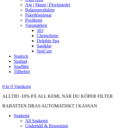
Alg | Skum | Flockmedel
Balansprodukter
Paketlösningar
Poolkemi
Varumärken
303
Chemoform
Delphin Spa
Saniklar
SpaCare
Spalock
Spabad
Spafilter
Tillbehör
0
kr
0
Varukorg
ALLTID -10% PÅ ALL KEMI, NÄR DU KÖPER FILTER
RABATTEN DRAS AUTOMATISKT I KASSAN
Spakemi
All Spakemi
Underhåll & Rengöring