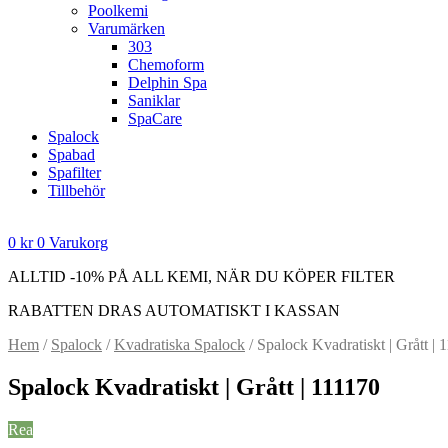
Poolkemi
Varumärken
303
Chemoform
Delphin Spa
Saniklar
SpaCare
Spalock
Spabad
Spafilter
Tillbehör
0
kr
0
Varukorg
ALLTID -10% PÅ ALL KEMI, NÄR DU KÖPER FILTER
RABATTEN DRAS AUTOMATISKT I KASSAN
Hem
/
Spalock
/
Kvadratiska Spalock
/ Spalock Kvadratiskt | Grått | 
Spalock Kvadratiskt | Grått | 111170
Rea