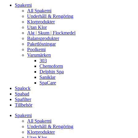
Spakemi
All Spakemi
Underhåll & Rengöring
Klorprodukter
Utan Klor
Alg | Skum | Flockmedel
Balansprodukter
Paketlösningar
Poolkemi
Varumärken
303
Chemoform
Delphin Spa
Saniklar
SpaCare
Spalock
Spabad
Spafilter
Tillbehör
Spakemi
All Spakemi
Underhåll & Rengöring
Klorprodukter
Utan Klor