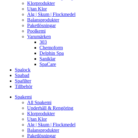
Klorprodukter
Utan Klor
Alg | Skum | Flockmedel
Balansprodukter
Paketlösningar
Poolkemi
Varumärken
303
Chemoform
Delphin Spa
Saniklar
SpaCare
Spalock
Spabad
Spafilter
Tillbehör
Spakemi
All Spakemi
Underhåll & Rengöring
Klorprodukter
Utan Klor
Alg | Skum | Flockmedel
Balansprodukter
Paketlösningar