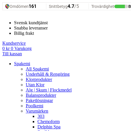
Hoppa
till
innehåll
Svensk kundtjänst
Snabba leveranser
Billig frakt
Kundservice
0
kr
0
Varukorg
Till kassan
Spakemi
All Spakemi
Underhåll & Rengöring
Klorprodukter
Utan Klor
Alg | Skum | Flockmedel
Balansprodukter
Paketlösningar
Poolkemi
Varumärken
303
Chemoform
Delphin Spa