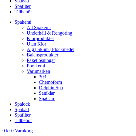
Spabad
Spafilter
Tillbehör
Spakemi
All Spakemi
Underhåll & Rengöring
Klorprodukter
Utan Klor
Alg | Skum | Flockmedel
Balansprodukter
Paketlösningar
Poolkemi
Varumärken
303
Chemoform
Delphin Spa
Saniklar
SpaCare
Spalock
Spabad
Spafilter
Tillbehör
0
kr
0
Varukorg