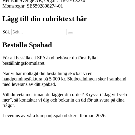
Hemson Sverige AB, Org.nr: 559270-8274
Momsregnr: SE5592808274-01
Lägg till din rubriktext här
Sök
Beställa Spabad
För att beställa ett SPA-bad behöver du först fylla i
beställningsformuläret.
När vi har mottagit din beställning skickar vi en
handpenningsfaktura på 5 000 kr. Slutbetalningen sker i samband
med leverans av ditt spabad.
Vill du veta mer innan du lägger din order? Kryssa i ”Jag vill veta
mer”, så kontaktar vi dig och bokar in en tid för att svara på dina
frågor.
Leverans av våra kampanj-spabad sker i februari 2026.