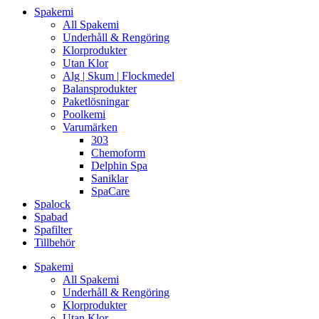
Spakemi
All Spakemi
Underhåll & Rengöring
Klorprodukter
Utan Klor
Alg | Skum | Flockmedel
Balansprodukter
Paketlösningar
Poolkemi
Varumärken
303
Chemoform
Delphin Spa
Saniklar
SpaCare
Spalock
Spabad
Spafilter
Tillbehör
Spakemi
All Spakemi
Underhåll & Rengöring
Klorprodukter
Utan Klor