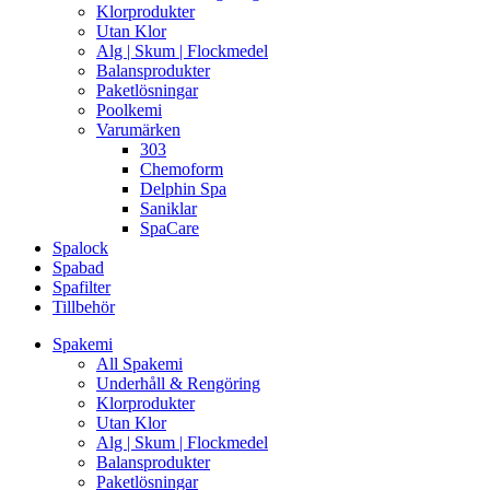
Klorprodukter
Utan Klor
Alg | Skum | Flockmedel
Balansprodukter
Paketlösningar
Poolkemi
Varumärken
303
Chemoform
Delphin Spa
Saniklar
SpaCare
Spalock
Spabad
Spafilter
Tillbehör
Spakemi
All Spakemi
Underhåll & Rengöring
Klorprodukter
Utan Klor
Alg | Skum | Flockmedel
Balansprodukter
Paketlösningar