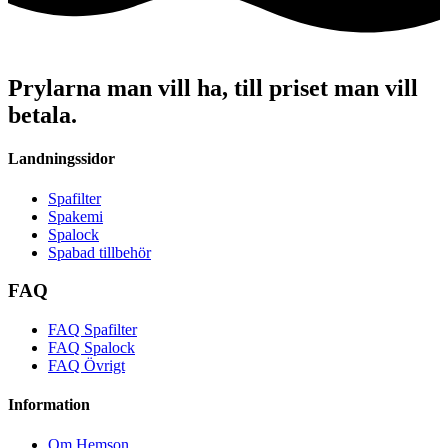
Prylarna man vill ha, till priset man vill
betala.
Landningssidor
Spafilter
Spakemi
Spalock
Spabad tillbehör
FAQ
FAQ Spafilter
FAQ Spalock
FAQ Övrigt
Information
Om Hemson