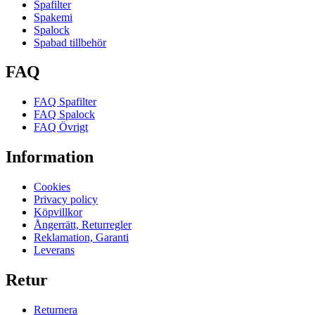
Spafilter
Spakemi
Spalock
Spabad tillbehör
FAQ
FAQ Spafilter
FAQ Spalock
FAQ Övrigt
Information
Cookies
Privacy policy
Köpvillkor
Ångerrätt, Returregler
Reklamation, Garanti
Leverans
Retur
Returnera