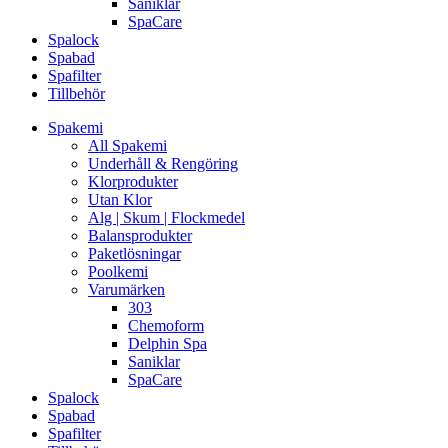
Saniklar
SpaCare
Spalock
Spabad
Spafilter
Tillbehör
Spakemi
All Spakemi
Underhåll & Rengöring
Klorprodukter
Utan Klor
Alg | Skum | Flockmedel
Balansprodukter
Paketlösningar
Poolkemi
Varumärken
303
Chemoform
Delphin Spa
Saniklar
SpaCare
Spalock
Spabad
Spafilter