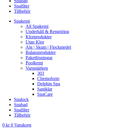
Spabad
Spafilter
Tillbehör
Spakemi
All Spakemi
Underhåll & Rengöring
Klorprodukter
Utan Klor
Alg | Skum | Flockmedel
Balansprodukter
Paketlösningar
Poolkemi
Varumärken
303
Chemoform
Delphin Spa
Saniklar
SpaCare
Spalock
Spabad
Spafilter
Tillbehör
0
kr
0
Varukorg