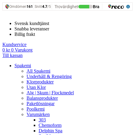
Hoppa
till
innehåll
Svensk kundtjänst
Snabba leveranser
Billig frakt
Kundservice
0
kr
0
Varukorg
Till kassan
Spakemi
All Spakemi
Underhåll & Rengöring
Klorprodukter
Utan Klor
Alg | Skum | Flockmedel
Balansprodukter
Paketlösningar
Poolkemi
Varumärken
303
Chemoform
Delphin Spa