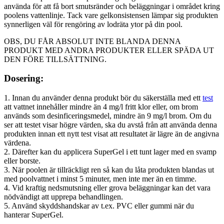
använda för att få bort smutsränder och beläggningar i området kring
poolens vattenlinje. Tack vare gelkonsistensen lämpar sig produkten
synnerligen väl för rengöring av lodräta ytor på din pool.
OBS, DU FÅR ABSOLUT INTE BLANDA DENNA
PRODUKT MED ANDRA PRODUKTER ELLER SPÄDA UT
DEN FÖRE TILLSÄTTNING.
Dosering:
1. Innan du använder denna produkt bör du säkerställa med ett
test
att vattnet innehåller mindre än 4 mg/l fritt klor eller, om brom
används som desinficeringsmedel, mindre än 9 mg/l brom. Om du
ser att testet visar högre värden, ska du avstå från att använda denna
produkten innan ett nytt test visat att resultatet är lägre än de angivna
värdena.
2. Därefter kan du applicera SuperGel i ett tunt lager med en svamp
eller borste.
3. När poolen är tillräckligt ren så kan du låta produkten blandas ut
med poolvattnet i minst 5 minuter, men inte mer än en timme.
4. Vid kraftig nedsmutsning eller grova beläggningar kan det vara
nödvändigt att upprepa behandlingen.
5. Använd skyddshandskar av t.ex. PVC eller gummi när du
hanterar SuperGel.