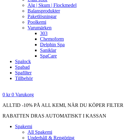
Alg | Skum | Flockmedel
Balansprodukter
Paketlösningar
Poolkemi
Varumärken
303
Chemoform
Delphin Spa
Saniklar
SpaCare
Spalock
Spabad
Spafilter
Tillbehör
0
kr
0
Varukorg
ALLTID -10% PÅ ALL KEMI, NÄR DU KÖPER FILTER
RABATTEN DRAS AUTOMATISKT I KASSAN
Spakemi
All Spakemi
Underhåll & Rengöring