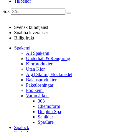
Tillbehör
Sök
Svensk kundtjänst
Snabba leveranser
Billig frakt
Spakemi
All Spakemi
Underhåll & Rengöring
Klorprodukter
Utan Klor
Alg | Skum | Flockmedel
Balansprodukter
Paketlösningar
Poolkemi
Varumärken
303
Chemoform
Delphin Spa
Saniklar
SpaCare
Spalock