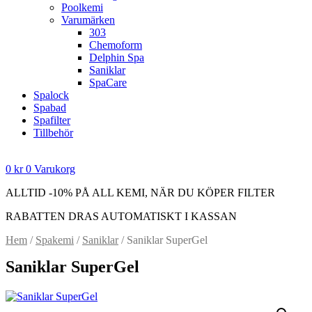
Poolkemi
Varumärken
303
Chemoform
Delphin Spa
Saniklar
SpaCare
Spalock
Spabad
Spafilter
Tillbehör
0
kr
0
Varukorg
ALLTID -10% PÅ ALL KEMI, NÄR DU KÖPER FILTER
RABATTEN DRAS AUTOMATISKT I KASSAN
Hem
/
Spakemi
/
Saniklar
/ Saniklar SuperGel
Saniklar SuperGel