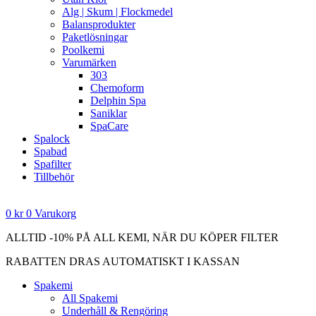
Alg | Skum | Flockmedel
Balansprodukter
Paketlösningar
Poolkemi
Varumärken
303
Chemoform
Delphin Spa
Saniklar
SpaCare
Spalock
Spabad
Spafilter
Tillbehör
0
kr
0
Varukorg
ALLTID -10% PÅ ALL KEMI, NÄR DU KÖPER FILTER
RABATTEN DRAS AUTOMATISKT I KASSAN
Spakemi
All Spakemi
Underhåll & Rengöring