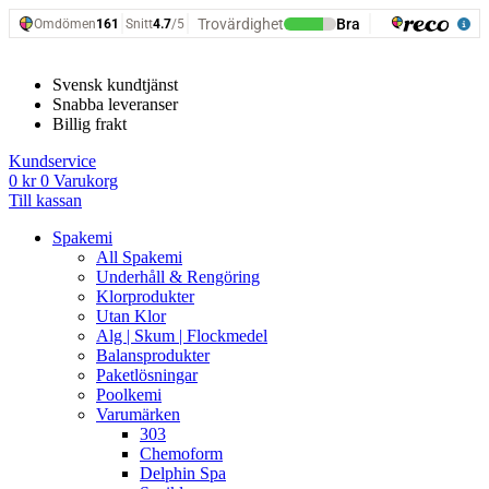
Hoppa
till
innehåll
Svensk kundtjänst
Snabba leveranser
Billig frakt
Kundservice
0
kr
0
Varukorg
Till kassan
Spakemi
All Spakemi
Underhåll & Rengöring
Klorprodukter
Utan Klor
Alg | Skum | Flockmedel
Balansprodukter
Paketlösningar
Poolkemi
Varumärken
303
Chemoform
Delphin Spa