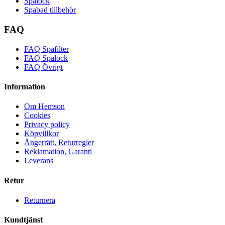
Spalock
Spabad tillbehör
FAQ
FAQ Spafilter
FAQ Spalock
FAQ Övrigt
Information
Om Hemson
Cookies
Privacy policy
Köpvillkor
Ångerrätt, Returregler
Reklamation, Garanti
Leverans
Retur
Returnera
Kundtjänst