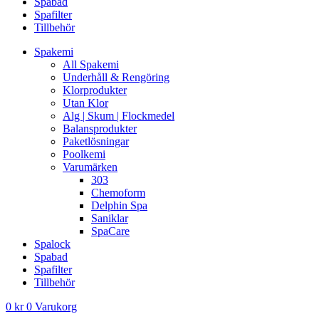
Spabad
Spafilter
Tillbehör
Spakemi
All Spakemi
Underhåll & Rengöring
Klorprodukter
Utan Klor
Alg | Skum | Flockmedel
Balansprodukter
Paketlösningar
Poolkemi
Varumärken
303
Chemoform
Delphin Spa
Saniklar
SpaCare
Spalock
Spabad
Spafilter
Tillbehör
0
kr
0
Varukorg