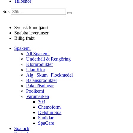
Tillbehör
Sök
Svensk kundtjänst
Snabba leveranser
Billig frakt
Spakemi
All Spakemi
Underhåll & Rengöring
Klorprodukter
Utan Klor
Alg | Skum | Flockmedel
Balansprodukter
Paketlösningar
Poolkemi
Varumärken
303
Chemoform
Delphin Spa
Saniklar
SpaCare
Spalock