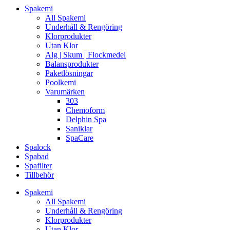
Spakemi
All Spakemi
Underhåll & Rengöring
Klorprodukter
Utan Klor
Alg | Skum | Flockmedel
Balansprodukter
Paketlösningar
Poolkemi
Varumärken
303
Chemoform
Delphin Spa
Saniklar
SpaCare
Spalock
Spabad
Spafilter
Tillbehör
Spakemi
All Spakemi
Underhåll & Rengöring
Klorprodukter
Utan Klor