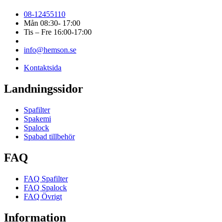
08-12455110
Mån 08:30- 17:00
Tis – Fre 16:00-17:00
info@hemson.se
Kontaktsida
Landningssidor
Spafilter
Spakemi
Spalock
Spabad tillbehör
FAQ
FAQ Spafilter
FAQ Spalock
FAQ Övrigt
Information