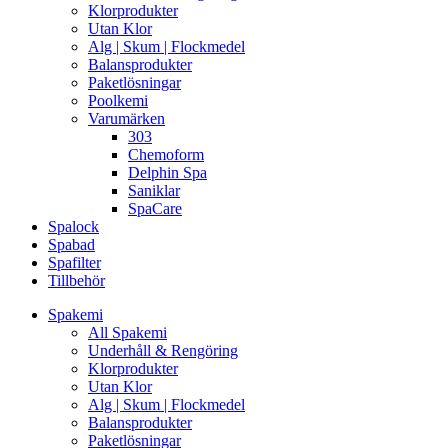
Klorprodukter
Utan Klor
Alg | Skum | Flockmedel
Balansprodukter
Paketlösningar
Poolkemi
Varumärken
303
Chemoform
Delphin Spa
Saniklar
SpaCare
Spalock
Spabad
Spafilter
Tillbehör
Spakemi
All Spakemi
Underhåll & Rengöring
Klorprodukter
Utan Klor
Alg | Skum | Flockmedel
Balansprodukter
Paketlösningar