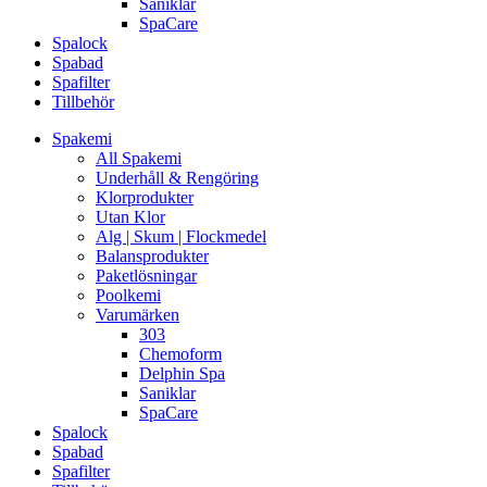
Saniklar
SpaCare
Spalock
Spabad
Spafilter
Tillbehör
Spakemi
All Spakemi
Underhåll & Rengöring
Klorprodukter
Utan Klor
Alg | Skum | Flockmedel
Balansprodukter
Paketlösningar
Poolkemi
Varumärken
303
Chemoform
Delphin Spa
Saniklar
SpaCare
Spalock
Spabad
Spafilter