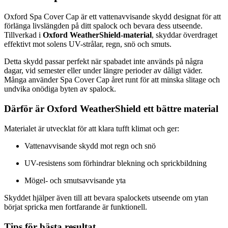
Oxford Spa Cover Cap är ett vattenavvisande skydd designat för att
förlänga livslängden på ditt spalock och bevara dess utseende.
Tillverkad i
Oxford WeatherShield-material
, skyddar överdraget
effektivt mot solens UV-strålar, regn, snö och smuts.
Detta skydd passar perfekt när spabadet inte används på några
dagar, vid semester eller under längre perioder av dåligt väder.
Många använder Spa Cover Cap året runt för att minska slitage och
undvika onödiga byten av spalock.
Därför är Oxford WeatherShield ett bättre material
Materialet är utvecklat för att klara tufft klimat och ger:
Vattenavvisande skydd mot regn och snö
UV-resistens som förhindrar blekning och sprickbildning
Mögel- och smutsavvisande yta
Skyddet hjälper även till att bevara spalockets utseende om ytan
börjat spricka men fortfarande är funktionell.
Tips för bästa resultat