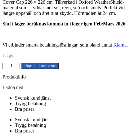
Cover Cap 226 × 226 cm. Tillverkad i Oxford WeatherShield-
material som skyddar mot sol, regn, snö och smuts. Perfekt vid
längre uppehåll och året runt-skydd. Hörnradien är 24 cm.
Slut i lager beräknas komma in i lager igen Feb/Mars 2026
Vi erbjuder smarta betalningslösningar som bland annat
Klarna
.
I lager
Oxford
Lägg till i varukorg
Spa
Cover
Produktinfo
Cap
226
Ladda ned
x
Svensk kundtjänst
226
Trygg betalning
Radie
Bra priser
24
cm
Svensk kundtjänst
mängd
Trygg betalning
Bra priser