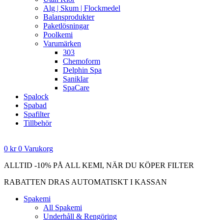
Alg | Skum | Flockmedel
Balansprodukter
Paketlösningar
Poolkemi
Varumärken
303
Chemoform
Delphin Spa
Saniklar
SpaCare
Spalock
Spabad
Spafilter
Tillbehör
0
kr
0
Varukorg
ALLTID -10% PÅ ALL KEMI, NÄR DU KÖPER FILTER
RABATTEN DRAS AUTOMATISKT I KASSAN
Spakemi
All Spakemi
Underhåll & Rengöring