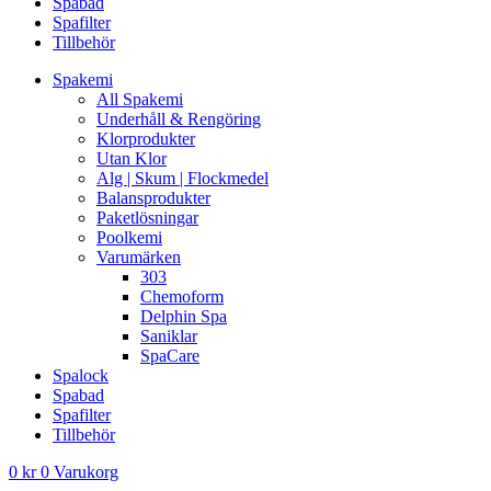
Spabad
Spafilter
Tillbehör
Spakemi
All Spakemi
Underhåll & Rengöring
Klorprodukter
Utan Klor
Alg | Skum | Flockmedel
Balansprodukter
Paketlösningar
Poolkemi
Varumärken
303
Chemoform
Delphin Spa
Saniklar
SpaCare
Spalock
Spabad
Spafilter
Tillbehör
0
kr
0
Varukorg