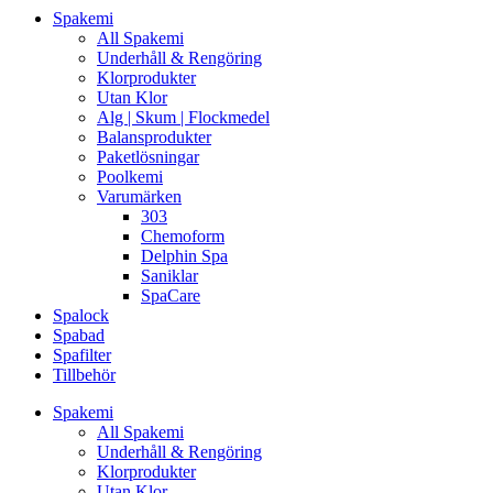
Spakemi
All Spakemi
Underhåll & Rengöring
Klorprodukter
Utan Klor
Alg | Skum | Flockmedel
Balansprodukter
Paketlösningar
Poolkemi
Varumärken
303
Chemoform
Delphin Spa
Saniklar
SpaCare
Spalock
Spabad
Spafilter
Tillbehör
Spakemi
All Spakemi
Underhåll & Rengöring
Klorprodukter
Utan Klor