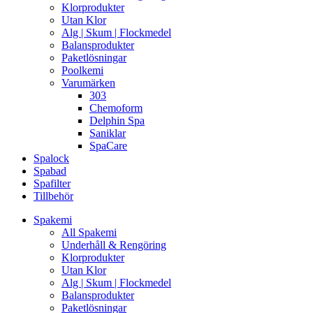
Klorprodukter
Utan Klor
Alg | Skum | Flockmedel
Balansprodukter
Paketlösningar
Poolkemi
Varumärken
303
Chemoform
Delphin Spa
Saniklar
SpaCare
Spalock
Spabad
Spafilter
Tillbehör
Spakemi
All Spakemi
Underhåll & Rengöring
Klorprodukter
Utan Klor
Alg | Skum | Flockmedel
Balansprodukter
Paketlösningar