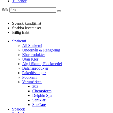
Tillbehör
Sök
Svensk kundtjänst
Snabba leveranser
Billig frakt
Spakemi
All Spakemi
Underhåll & Rengöring
Klorprodukter
Utan Klor
Alg | Skum | Flockmedel
Balansprodukter
Paketlösningar
Poolkemi
Varumärken
303
Chemoform
Delphin Spa
Saniklar
SpaCare
Spalock