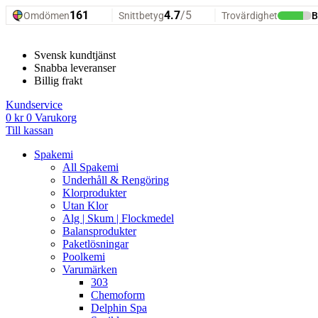
Hoppa
till
innehåll
Svensk kundtjänst
Snabba leveranser
Billig frakt
Kundservice
0
kr
0
Varukorg
Till kassan
Spakemi
All Spakemi
Underhåll & Rengöring
Klorprodukter
Utan Klor
Alg | Skum | Flockmedel
Balansprodukter
Paketlösningar
Poolkemi
Varumärken
303
Chemoform
Delphin Spa