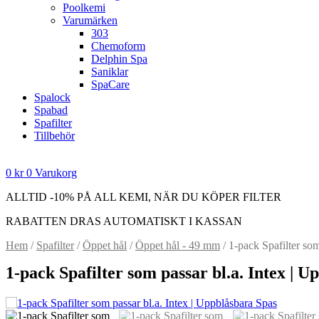
Poolkemi
Varumärken
303
Chemoform
Delphin Spa
Saniklar
SpaCare
Spalock
Spabad
Spafilter
Tillbehör
0
kr
0
Varukorg
ALLTID -10% PÅ ALL KEMI, NÄR DU KÖPER FILTER
RABATTEN DRAS AUTOMATISKT I KASSAN
Hem
/
Spafilter
/
Öppet hål
/
Öppet hål - 49 mm
/ 1-pack Spafilter som
1-pack Spafilter som passar bl.a. Intex | 