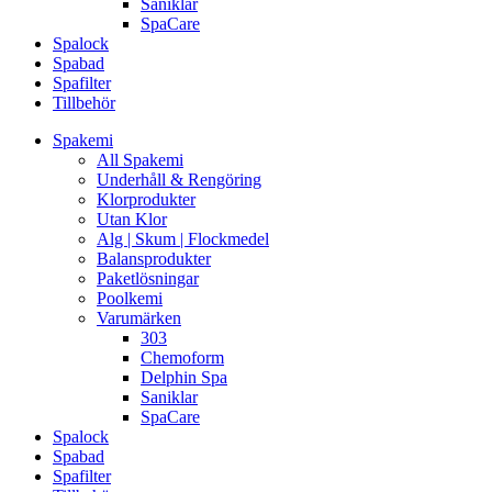
Saniklar
SpaCare
Spalock
Spabad
Spafilter
Tillbehör
Spakemi
All Spakemi
Underhåll & Rengöring
Klorprodukter
Utan Klor
Alg | Skum | Flockmedel
Balansprodukter
Paketlösningar
Poolkemi
Varumärken
303
Chemoform
Delphin Spa
Saniklar
SpaCare
Spalock
Spabad
Spafilter