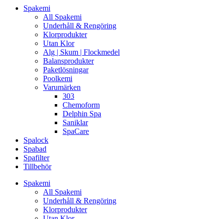
Spakemi
All Spakemi
Underhåll & Rengöring
Klorprodukter
Utan Klor
Alg | Skum | Flockmedel
Balansprodukter
Paketlösningar
Poolkemi
Varumärken
303
Chemoform
Delphin Spa
Saniklar
SpaCare
Spalock
Spabad
Spafilter
Tillbehör
Spakemi
All Spakemi
Underhåll & Rengöring
Klorprodukter
Utan Klor