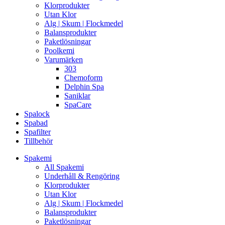
Klorprodukter
Utan Klor
Alg | Skum | Flockmedel
Balansprodukter
Paketlösningar
Poolkemi
Varumärken
303
Chemoform
Delphin Spa
Saniklar
SpaCare
Spalock
Spabad
Spafilter
Tillbehör
Spakemi
All Spakemi
Underhåll & Rengöring
Klorprodukter
Utan Klor
Alg | Skum | Flockmedel
Balansprodukter
Paketlösningar