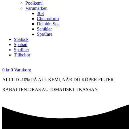
Poolkemi
Varumärken
303
Chemoform
Delphin Spa
Saniklar
SpaCare
Spalock
Spabad
Spafilter
Tillbehör
0
kr
0
Varukorg
ALLTID -10% PÅ ALL KEMI, NÄR DU KÖPER FILTER
RABATTEN DRAS AUTOMATISKT I KASSAN