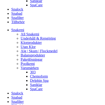
Saniklar
SpaCare
Spalock
Spabad
Spafilter
Tillbehör
Spakemi
All Spakemi
Underhåll & Rengöring
Klorprodukter
Utan Klor
Alg | Skum | Flockmedel
Balansprodukter
Paketlösningar
Poolkemi
Varumärken
303
Chemoform
Delphin Spa
Saniklar
SpaCare
Spalock
Spabad
Spafilter