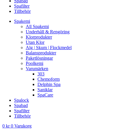
Spabad
Spafilter
Tillbehör
Spakemi
All Spakemi
Underhåll & Rengöring
Klorprodukter
Utan Klor
Alg | Skum | Flockmedel
Balansprodukter
Paketlösningar
Poolkemi
Varumärken
303
Chemoform
Delphin Spa
Saniklar
SpaCare
Spalock
Spabad
Spafilter
Tillbehör
0
kr
0
Varukorg