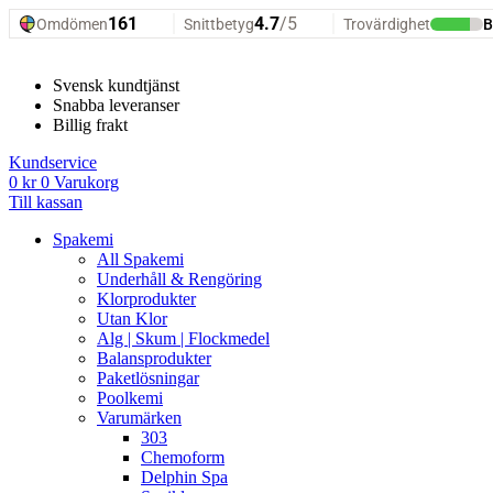
Hoppa
till
innehåll
Svensk kundtjänst
Snabba leveranser
Billig frakt
Kundservice
0
kr
0
Varukorg
Till kassan
Spakemi
All Spakemi
Underhåll & Rengöring
Klorprodukter
Utan Klor
Alg | Skum | Flockmedel
Balansprodukter
Paketlösningar
Poolkemi
Varumärken
303
Chemoform
Delphin Spa