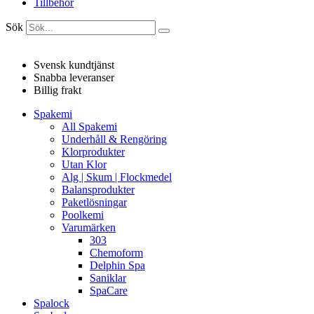
Tillbehör
Sök
Svensk kundtjänst
Snabba leveranser
Billig frakt
Spakemi
All Spakemi
Underhåll & Rengöring
Klorprodukter
Utan Klor
Alg | Skum | Flockmedel
Balansprodukter
Paketlösningar
Poolkemi
Varumärken
303
Chemoform
Delphin Spa
Saniklar
SpaCare
Spalock