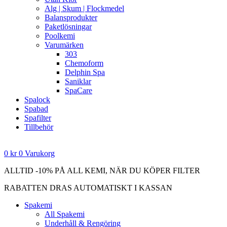
Alg | Skum | Flockmedel
Balansprodukter
Paketlösningar
Poolkemi
Varumärken
303
Chemoform
Delphin Spa
Saniklar
SpaCare
Spalock
Spabad
Spafilter
Tillbehör
0
kr
0
Varukorg
ALLTID -10% PÅ ALL KEMI, NÄR DU KÖPER FILTER
RABATTEN DRAS AUTOMATISKT I KASSAN
Spakemi
All Spakemi
Underhåll & Rengöring